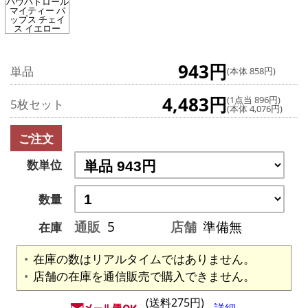
パウパトロール
マイティー パ
ップス チェイ
ス イエロー
943円
単品
(本体 858円)
4,483円
(1点当 896円)
5枚セット
(本体 4,076円)
ご注文
数単位
数量
通販
5
店舗
準備無
在庫
在庫の数はリアルタイムではありません。
店舗の在庫を通信販売で購入できません。
(送料275円)