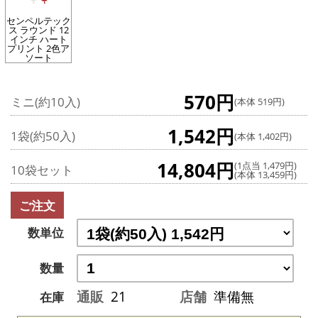
センペルテック
ス ラウンド 12
インチ ハート
プリント 2色ア
ソート
570円
ミニ(約10入)
(本体 519円)
1,542円
1袋(約50入)
(本体 1,402円)
14,804円
(1点当 1,479円)
10袋セット
(本体 13,459円)
ご注文
数単位
数量
通販
21
店舗
準備無
在庫