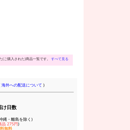
た(ご購入された)商品一覧です。
すべて見る
(
海外への配送について
)
届け日数
(※沖縄・離島を除く)
品 275円
)
送料無料