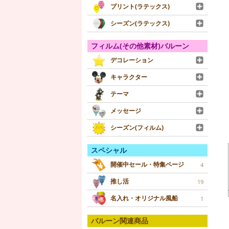
プリント(ラテックス)
シーズン(ラテックス)
フィルム(その他素材)バルーン
デコレーション
キャラクター
テーマ
メッセージ
シーズン(フィルム)
スペシャル
開催中セール・特集ページ
4
推し活
19
名入れ・オリジナル風船
1
バルーン関連商品