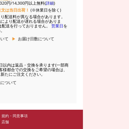
20円/14,300円以上無料(
詳細
)
注文は当日出荷！
(※休業日を除く)
より配送料が異なる場合があります。
他により配送が遅れる場合がありま
は配送を行っておりません。
営業日
を
い。
ついて
お届け日数について
日以内は返品・交換を承ります(一部商
お客様都合での交換をご希望の場合は、
に新たにご注文ください。
換について
規約・同意事項
店舗