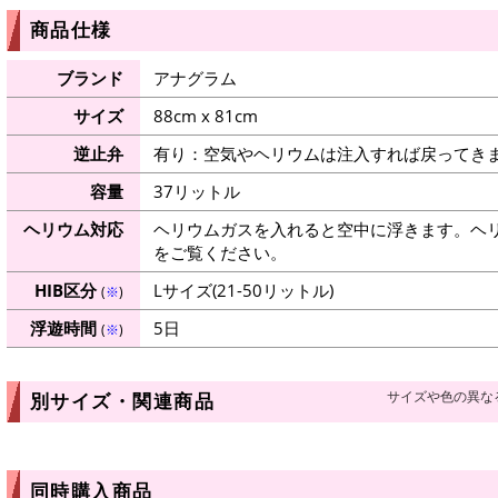
商品仕様
ブランド
アナグラム
サイズ
88cm x 81cm
逆止弁
有り：空気やヘリウムは注入すれば戻ってき
容量
37リットル
ヘリウム対応
ヘリウムガスを入れると空中に浮きます。ヘ
をご覧ください。
HIB区分
Lサイズ(21-50リットル)
(
※
)
浮遊時間
5日
(
※
)
サイズや色の異な
別サイズ・関連商品
同時購入商品