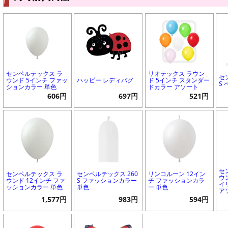
センペルテックス ラ
リオテックス ラウン
セ
ウンド 5インチ ファッ
ハッピー レディバグ
ド 5インチ スタンダー
S
ションカラー 単色
ドカラー アソート
606円
697円
521円
セ
センペルテックス ラ
センペルテックス 260
リンコルーン 12イン
ウ
ウンド 12インチ ファ
S ファッションカラー
チ ファッションカラ
イ
ッションカラー 単色
単色
ー 単色
ア
1,577円
983円
594円