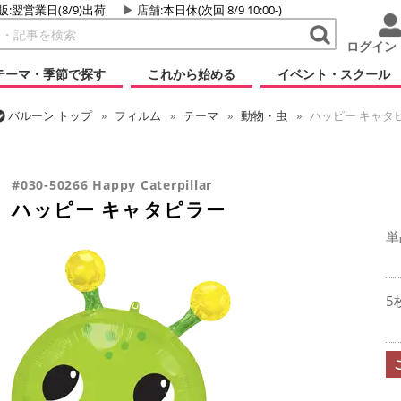
販:翌営業日(8/9)出荷
店舗
:本日休(次回 8/9 10:00-)
ログイン
テーマ・季節で探す
これから始める
イベント・スクール
バルーン
トップ
フィルム
テーマ
動物・虫
ハッピー キャタ
バルーン
トップ
フィルム
シーズン(フィルム)
スプリング(春)・
#030-50266 Happy Caterpillar
ハッピー キャタピラー
単
5