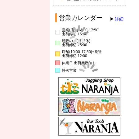
営業カレンダー
詳細
営業(店舗14:00-17:50)
出荷締切 15:00
通販のみ(店舗休)
出荷締切 15:00
店舗(10:00-17:50)+発送
出荷締切 12:00
休業日 出荷業務無し
特殊営業