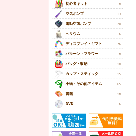
初心者キット
8
空気ポンプ
13
電動空気ポンプ
20
ヘリウム
6
ディスプレイ・ギフト
76
バルーン・フラワー
8
バッグ・収納
10
カップ・スティック
15
小物・その他アイテム
65
書籍
18
DVD
6