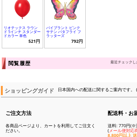
リオテックス ラウン
バイブラント ピンク
ド 5インチ スタンダー
サテン バタフライ フ
ドカラー 単色
ラッターズ
521円
792円
最近チェックし
閲覧履歴
ショッピングガイド
日本国内への配送に関するご案内です。 
ご注文方法
配送料・お
各商品ページより、カートを利用してご注文く
送料: 770円
ださい。
(
メール便対応商
8,800円以上 