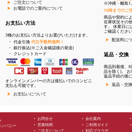
ご注文について
※沖縄・離島1,3
お電話でのご案内について
15時までのご
商品や契約に
在庫状況その
お支払い方法
す。 休業日に
ご確認くださ
3種のお支払い方法よりお選びいただけます。
配送料に
代金引換
代引手数料無料！
銀行振込(※ご入金確認後の発送)
クレジットカード
返品・交換
商品到着後、8
品を除く)。 
返品手続の後
オンラインメンバーの方は後払いでのコンビニ
返品・交
支払も可能です。
お支払いについて
お問合せ
会社案内
ハ
営業時間
ご利用ガイド
カンパニー
ご注文について
対応ブラウザ