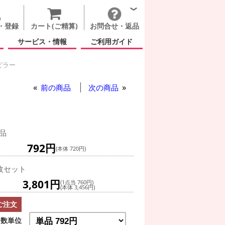
・登録
カート(ご精算)
お問合せ・返品
サービス・情報
ご利用ガイド
ピラー
イースター
ハッピー キャタピラー
前の商品
次の商品
品
792円
(本体 720円)
枚セット
3,801円
(1点当 760円)
(本体 3,456円)
ご注文
数単位