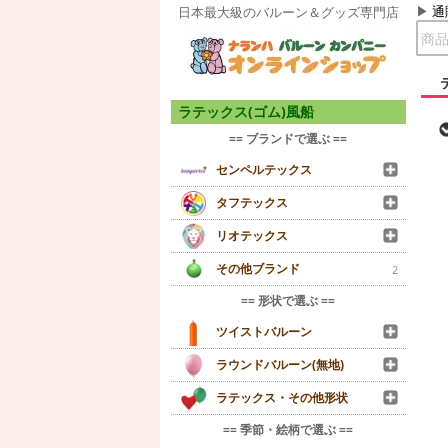
通
日本最大級のバルーン＆グッズ専門店
ラテックス(ゴム)風船
== ブランドで選ぶ ==
センペルテックス
タフテックス
リオテックス
その他ブランド
2
== 形状で選ぶ ==
ツイストバルーン
ラウンドバルーン(無地)
ラテックス・その他形状
== 季節・絵柄で選ぶ ==