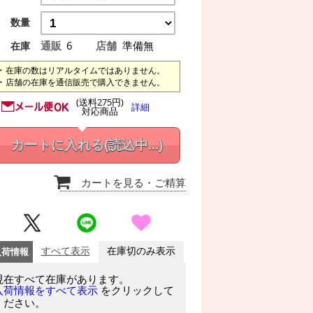
数量
通販
6
店舗
準備無
在庫
在庫の数はリアルタイムではありません。
店舗の在庫を通信販売で購入できません。
(送料275円)
詳細
対応商品
カートに入れる
(読込中...)
カートを見る
・ご精算
入荷情報
すべて表示
在庫切のみ表示
現在すべて在庫があります。
をクリックして
入荷情報をすべて表示
ください。