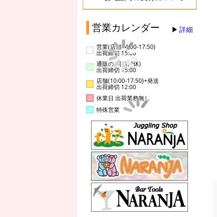
営業カレンダー
詳細
営業(店舗14:00-17:50)
出荷締切 15:00
通販のみ(店舗休)
出荷締切 15:00
店舗(10:00-17:50)+発送
出荷締切 12:00
休業日 出荷業務無し
特殊営業