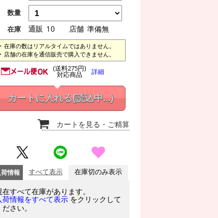
数量
通販
10
店舗
準備無
在庫
在庫の数はリアルタイムではありません。
店舗の在庫を通信販売で購入できません。
(送料275円)
詳細
対応商品
カートに入れる
(読込中...)
カートを見る
・ご精算
入荷情報
すべて表示
在庫切のみ表示
現在すべて在庫があります。
をクリックして
入荷情報をすべて表示
ください。