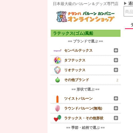
通
日本最大級のバルーン＆グッズ専門店
ラテックス(ゴム)風船
== ブランドで選ぶ ==
センペルテックス
タフテックス
リオテックス
その他ブランド
2
== 形状で選ぶ ==
ツイストバルーン
ラウンドバルーン(無地)
ラテックス・その他形状
== 季節・絵柄で選ぶ ==