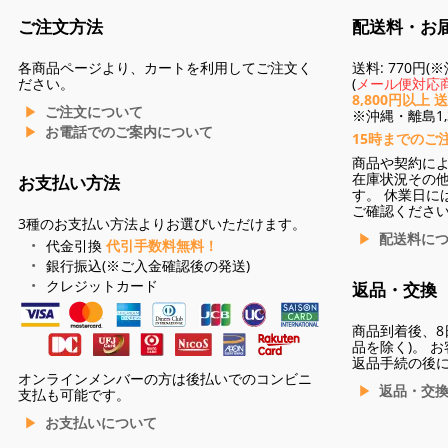
ご注文方法
配送料・お
各商品ページより、カートを利用してご注文く
送料: 770円
ださい。
(
メール便対応商
8,800円以上 
ご注文について
※沖縄・離島1,3
お電話でのご案内について
15時までのご
商品や契約に
在庫状況その
お支払い方法
す。 休業日に
ご確認くださ
3種のお支払い方法よりお選びいただけます。
配送料に
代金引換
代引手数料無料！
銀行振込(※ご入金確認後の発送)
クレジットカード
返品・交換
商品到着後、8
品を除く)。 
返品手続の後
オンラインメンバーの方は後払いでのコンビニ
返品・交
支払も可能です。
お支払いについて