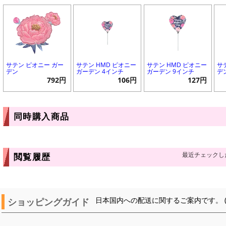
サテン ピオニー ガー
サテン HMD ピオニー
サテン HMD ピオニー
サ
デン
ガーデン 4インチ
ガーデン 9インチ
デ
792円
106円
127円
同時購入商品
最近チェックし
閲覧履歴
ショッピングガイド
日本国内への配送に関するご案内です。 