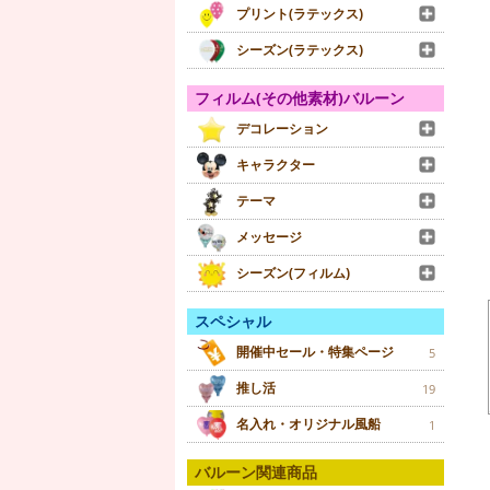
プリント(ラテックス)
シーズン(ラテックス)
フィルム(その他素材)バルーン
デコレーション
キャラクター
テーマ
メッセージ
シーズン(フィルム)
スペシャル
開催中セール・特集ページ
5
推し活
19
名入れ・オリジナル風船
1
バルーン関連商品