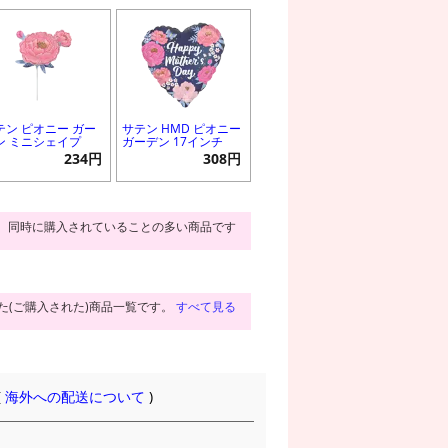
テン ピオニー ガー
サテン HMD ピオニー
ン ミニシェイプ
ガーデン 17インチ
234円
308円
同時に購入されていることの多い商品です
た(ご購入された)商品一覧です。
すべて見る
(
海外への配送について
)