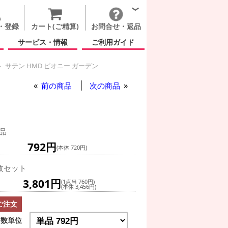
・登録
カート(ご精算)
お問合せ・返品
サービス・情報
ご利用ガイド
サテン HMD ピオニー ガーデン
前の商品
次の商品
品
792円
(本体 720円)
枚セット
3,801円
(1点当 760円)
(本体 3,456円)
ご注文
数単位