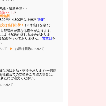
(※沖縄・離島を除く)
品 275円
)
送料無料
20円/14,300円以上無料(
詳細
)
注文は当日出荷！
(※休業日を除く)
より配送料が異なる場合があります。
他により配送が遅れる場合がありま
は配送を行っておりません。
営業日
を
い。
ついて
お届け日数について
日以内は返品・交換を承ります(一部商
お客様都合での交換をご希望の場合は、
に新たにご注文ください。
換について