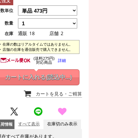
ご注文
数単位
数量
通販
18
店舗
2
在庫
在庫の数はリアルタイムではありません。
店舗の在庫を通信販売で購入できません。
(送料275円)
詳細
対応商品
カートに入れる
(読込中...)
カートを見る
・ご精算
入荷情報
すべて表示
在庫切のみ表示
現在すべて在庫があります。