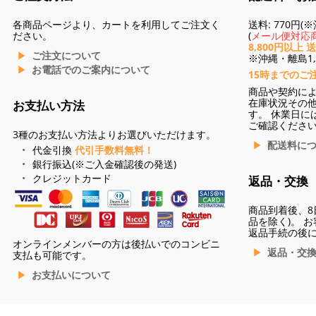
各商品ページより、カートを利用してご注文く
送料: 770円
ださい。
(
メール便対応商
8,800円以上 
ご注文について
※沖縄・離島1,3
お電話でのご案内について
15時までのご
商品や契約に
在庫状況その
お支払い方法
す。 休業日に
ご確認くださ
3種のお支払い方法よりお選びいただけます。
配送料に
代金引換
代引手数料無料！
銀行振込(※ご入金確認後の発送)
クレジットカード
返品・交換
商品到着後、8
品を除く)。 
返品手続の後
オンラインメンバーの方は後払いでのコンビニ
返品・交
支払も可能です。
お支払いについて