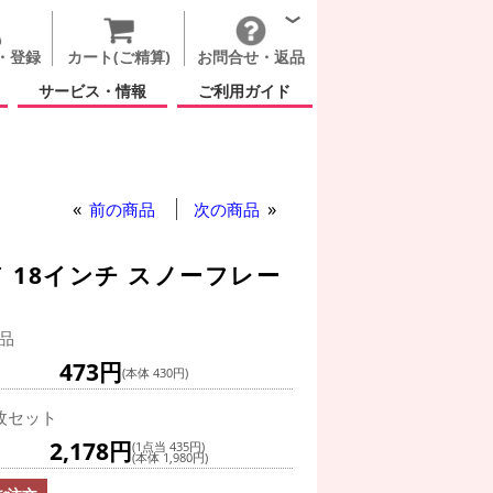
・登録
カート(ご精算)
お問合せ・返品
サービス・情報
ご利用ガイド
ター(冬)
前の商品
次の商品
 18インチ スノーフレー
品
473円
(本体 430円)
枚セット
2,178円
(1点当 435円)
(本体 1,980円)