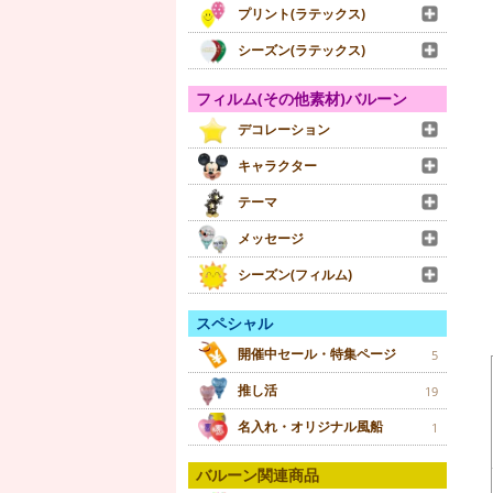
プリント(ラテックス)
シーズン(ラテックス)
フィルム(その他素材)バルーン
デコレーション
キャラクター
テーマ
メッセージ
シーズン(フィルム)
スペシャル
開催中セール・特集ページ
5
推し活
19
名入れ・オリジナル風船
1
バルーン関連商品