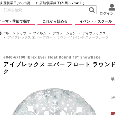
販:翌営業日(8/7)出荷
店舗
:営業終了(次回 8/7 14:00-)
ログイン
テーマ・季節で探す
これから始める
イベント・スクール
バルーン
トップ
フィルム
デコレーション
アイブレックス
アイブレックス エバー フロート ラウンド 18インチ スノーフレーク
バルーン
トップ
フィルム
シーズン(フィルム)
クリスマス・ウィン
アイブレックス エバー フロート ラウンド 18インチ スノーフレーク
#040-67100 Ibrex Ever Float Round 18" Snowflake
アイブレックス エバー フロート ラウンド
ク
単
5