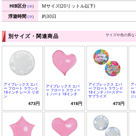
HIB区分
Mサイズ(20リットル以下)
(
※
)
浮遊時間
約30日
(
※
)
サイズや色の異な
別サイズ・関連商品
アイブレックス エバ
アイブレックス エバ
ア
アイブレックス エバ
ー フロート ラウンド
ー フロート ラウンド
ー
ー フロート スウィー
18インチ レース リボ
18インチ バースデー
1
ト ハート 18インチ
ン
サプライズ
ジ
473円
418円
473円