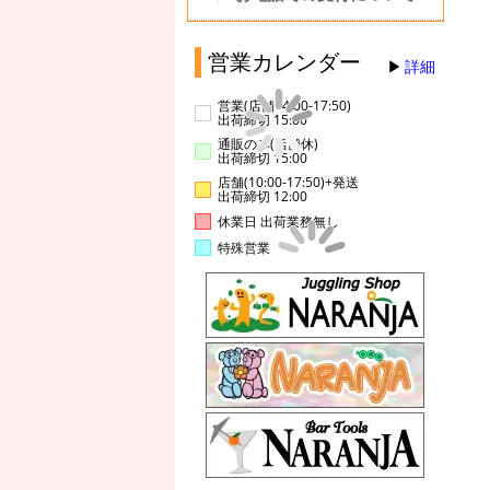
営業カレンダー
詳細
営業(店舗14:00-17:50)
出荷締切 15:00
通販のみ(店舗休)
出荷締切 15:00
店舗(10:00-17:50)+発送
出荷締切 12:00
休業日 出荷業務無し
特殊営業