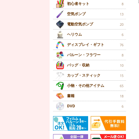
初心者キット
8
空気ポンプ
13
電動空気ポンプ
20
ヘリウム
6
ディスプレイ・ギフト
76
バルーン・フラワー
8
バッグ・収納
10
カップ・スティック
15
小物・その他アイテム
65
書籍
18
DVD
6