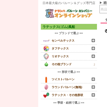
通
日本最大級のバルーン＆グッズ専門店
ラテックス(ゴム)風船
== ブランドで選ぶ ==
センペルテックス
タフテックス
リオテックス
その他ブランド
2
== 形状で選ぶ ==
ツイストバルーン
ラウンドバルーン(無地)
ラテックス・その他形状
== 季節・絵柄で選ぶ ==