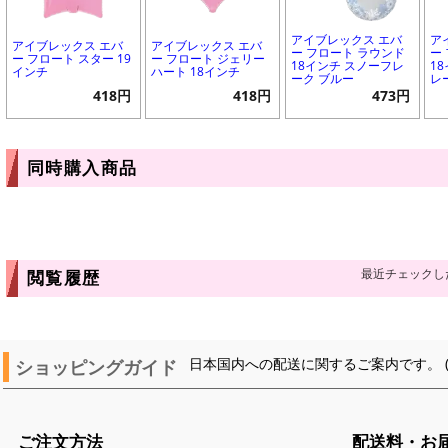
アイブレックス エバ
ア
アイブレックス エバ
アイブレックス エバ
ー フロート ラウンド
ー
ー フロート スター 19
ー フロート ジェリー
18インチ スノーフレ
1
インチ
ハート 18インチ
ーク ブルー
レ
418円
418円
473円
同時購入商品
最近チェックし
閲覧履歴
ショッピングガイド
日本国内への配送に関するご案内です。 
ご注文方法
配送料・お