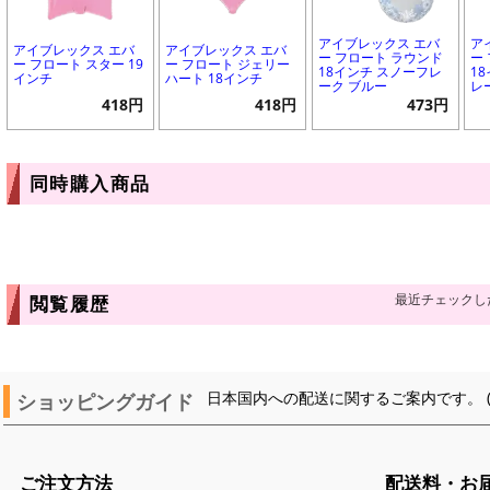
アイブレックス エバ
ア
アイブレックス エバ
アイブレックス エバ
ー フロート ラウンド
ー
ー フロート スター 19
ー フロート ジェリー
18インチ スノーフレ
1
インチ
ハート 18インチ
ーク ブルー
レ
418円
418円
473円
同時購入商品
最近チェックし
閲覧履歴
ショッピングガイド
日本国内への配送に関するご案内です。 
ご注文方法
配送料・お