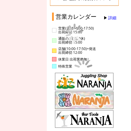
営業カレンダー
詳細
営業(店舗14:00-17:50)
出荷締切 15:00
通販のみ(店舗休)
出荷締切 15:00
店舗(10:00-17:50)+発送
出荷締切 12:00
休業日 出荷業務無し
特殊営業