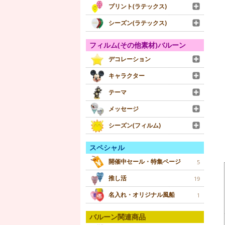
プリント(ラテックス)
シーズン(ラテックス)
フィルム(その他素材)バルーン
デコレーション
キャラクター
テーマ
メッセージ
シーズン(フィルム)
スペシャル
開催中セール・特集ページ
5
推し活
19
名入れ・オリジナル風船
1
バルーン関連商品