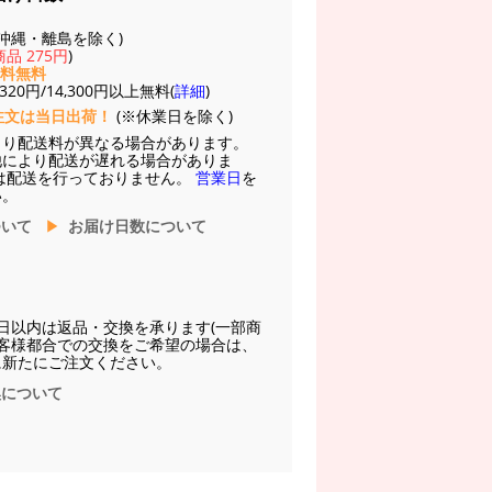
(※沖縄・離島を除く)
品 275円
)
送料無料
20円/14,300円以上無料(
詳細
)
注文は当日出荷！
(※休業日を除く)
より配送料が異なる場合があります。
他により配送が遅れる場合がありま
は配送を行っておりません。
営業日
を
い。
ついて
お届け日数について
日以内は返品・交換を承ります(一部商
お客様都合での交換をご希望の場合は、
に新たにご注文ください。
換について