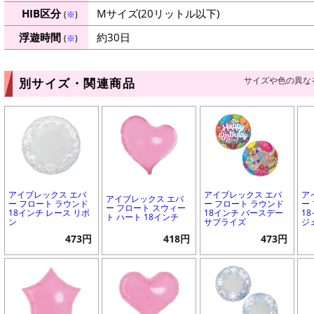
HIB区分
Mサイズ(20リットル以下)
(
※
)
浮遊時間
約30日
(
※
)
サイズや色の異な
別サイズ・関連商品
アイブレックス エバ
アイブレックス エバ
ア
アイブレックス エバ
ー フロート ラウンド
ー フロート ラウンド
ー
ー フロート スウィー
18インチ レース リボ
18インチ バースデー
1
ト ハート 18インチ
ン
サプライズ
ジ
473円
418円
473円