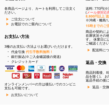
各商品ページより、カートを利用してご注文く
送料: 770円
ださい。
(
メール便対応商
8,800円以上 
ご注文について
※沖縄・離島1,3
お電話でのご案内について
15時までのご
商品や契約に
在庫状況その
お支払い方法
す。 休業日に
ご確認くださ
3種のお支払い方法よりお選びいただけます。
配送料に
代金引換
代引手数料無料！
銀行振込(※ご入金確認後の発送)
クレジットカード
返品・交換
商品到着後、8
品を除く)。 
返品手続の後
オンラインメンバーの方は後払いでのコンビニ
返品・交
支払も可能です。
お支払いについて