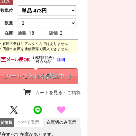
ご注文
数単位
数量
通販
18
店舗
2
在庫
在庫の数はリアルタイムではありません。
店舗の在庫を通信販売で購入できません。
(送料275円)
詳細
対応商品
カートに入れる
(読込中...)
カートを見る
・ご精算
入荷情報
すべて表示
在庫切のみ表示
現在すべて在庫があります。