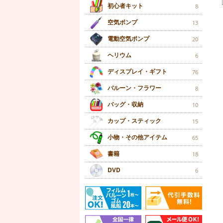
初心者キット
8
空気ポンプ
13
電動空気ポンプ
20
ヘリウム
6
ディスプレイ・ギフト
76
バルーン・フラワー
8
バッグ・収納
10
カップ・スティック
15
小物・その他アイテム
65
書籍
18
DVD
6