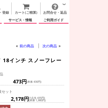
・登録
カート(ご精算)
お問合せ・返品
サービス・情報
ご利用ガイド
ター(冬)
前の商品
次の商品
 18インチ スノーフレー
品
473円
(本体 430円)
枚セット
2,178円
(1点当 435円)
(本体 1,980円)