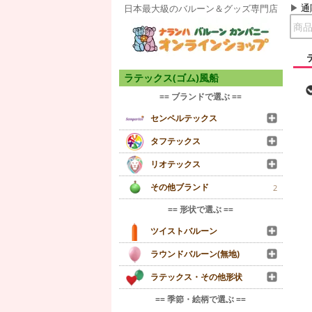
通
日本最大級のバルーン＆グッズ専門店
ラテックス(ゴム)風船
== ブランドで選ぶ ==
センペルテックス
タフテックス
リオテックス
その他ブランド
2
== 形状で選ぶ ==
ツイストバルーン
ラウンドバルーン(無地)
ラテックス・その他形状
== 季節・絵柄で選ぶ ==