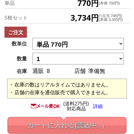
770円
単品
(本体 700円)
3,734円
(1点当 746円)
5枚セット
(本体 3,395円)
ご注文
数単位
数量
通販
8
店舗
準備無
在庫
在庫の数はリアルタイムではありません。
店舗の在庫を通信販売で購入できません。
(送料275円)
詳細
対応商品
カートに入れる
(読込中...)