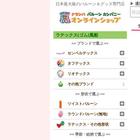
通
日本最大級のバルーン＆グッズ専門店
ラテックス(ゴム)風船
== ブランドで選ぶ ==
センペルテックス
タフテックス
リオテックス
その他ブランド
2
== 形状で選ぶ ==
ツイストバルーン
ラウンドバルーン(無地)
ラテックス・その他形状
== 季節・絵柄で選ぶ ==