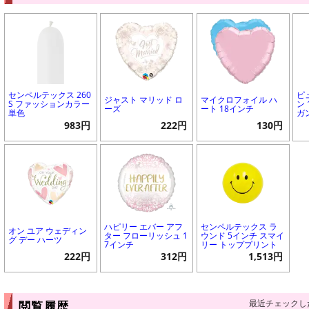
センペルテックス 260
ピ
ジャスト マリッド ロ
マイクロフォイル ハ
S ファッションカラー
ン 
ーズ
ート 18インチ
単色
ガ
983円
222円
130円
ハピリー エバー アフ
センペルテックス ラ
オン ユア ウェディン
ター フローリッシュ 1
ウンド 5インチ スマイ
グ デー ハーツ
7インチ
リー トッププリント
222円
312円
1,513円
最近チェックし
閲覧履歴