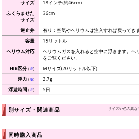
サイズ
18インチ(約46cm)
ふくらませた
36cm
サイズ
逆止弁
有り：空気やヘリウムは注入すれば戻ってき
容量
15リットル
ヘリウム対応
ヘリウムガスを入れると空中に浮きます。ヘ
をご覧ください。
HIB区分
Mサイズ(20リットル以下)
(
※
)
浮力
3.7g
(
※
)
浮遊時間
5日
(
※
)
サイズや色の異な
別サイズ・関連商品
同時購入商品