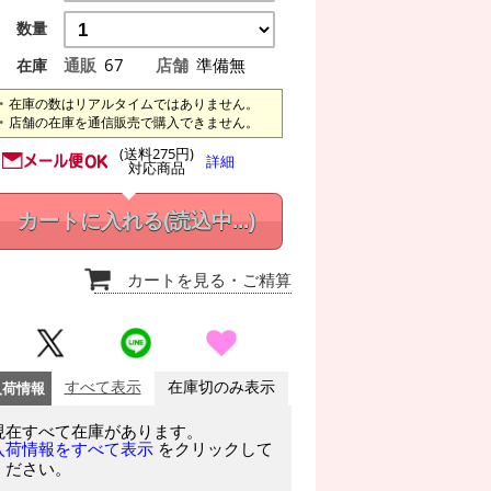
数量
通販
67
店舗
準備無
在庫
在庫の数はリアルタイムではありません。
店舗の在庫を通信販売で購入できません。
(送料275円)
詳細
対応商品
カートに入れる
(読込中...)
カートを見る
・ご精算
入荷情報
すべて表示
在庫切のみ表示
現在すべて在庫があります。
をクリックして
入荷情報をすべて表示
ください。