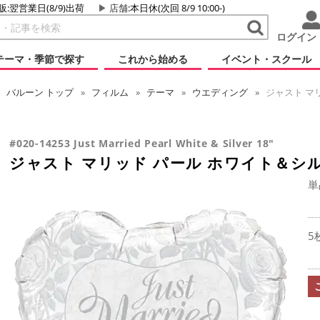
販:翌営業日(8/9)出荷
店舗
:本日休(次回 8/9 10:00-)
ログイン
テーマ・季節で探す
これから始める
イベント・スクール
バルーン
トップ
フィルム
テーマ
ウエディング
ジャスト マリ
#020-14253 Just Married Pearl White & Silver 18"
ジャスト マリッド パール ホワイト＆シル
単
5