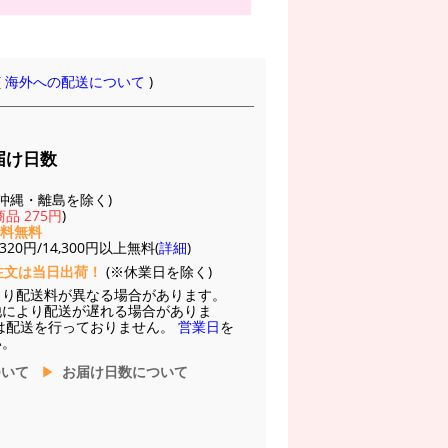
(
海外への配送について
)
届け日数
(※沖縄・離島を除く)
品 275円
)
送料無料
20円/14,300円以上無料(
詳細
)
注文は当日出荷！
(※休業日を除く)
より配送料が異なる場合があります。
他により配送が遅れる場合がありま
は配送を行っておりません。
営業日
を
い。
ついて
お届け日数について