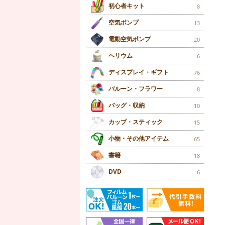
初心者キット
8
空気ポンプ
13
電動空気ポンプ
20
ヘリウム
6
ディスプレイ・ギフト
76
バルーン・フラワー
8
バッグ・収納
10
カップ・スティック
15
小物・その他アイテム
65
書籍
18
DVD
6