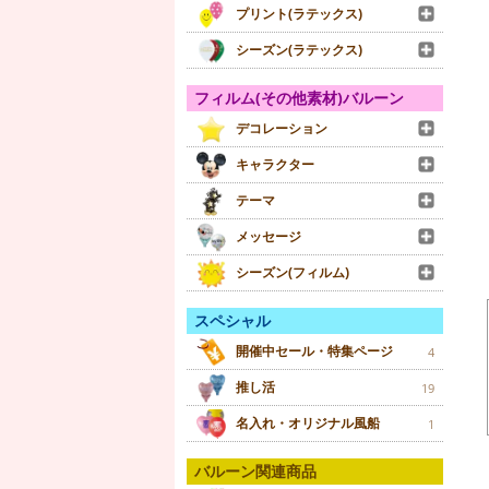
プリント(ラテックス)
シーズン(ラテックス)
フィルム(その他素材)バルーン
デコレーション
キャラクター
テーマ
メッセージ
シーズン(フィルム)
スペシャル
開催中セール・特集ページ
4
推し活
19
名入れ・オリジナル風船
1
バルーン関連商品