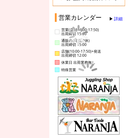
営業カレンダー
詳細
営業(店舗14:00-17:50)
出荷締切 15:00
通販のみ(店舗休)
出荷締切 15:00
店舗(10:00-17:50)+発送
出荷締切 12:00
休業日 出荷業務無し
特殊営業