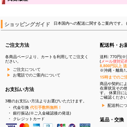
ショッピングガイド
日本国内への配送に関するご案内です。 
ご注文方法
配送料・お
各商品ページより、カートを利用してご注文く
送料: 770円
ださい。
(
メール便対応商
8,800円以上 
ご注文について
※沖縄・離島1,3
お電話でのご案内について
15時までのご
商品や契約に
在庫状況その
お支払い方法
す。 休業日に
ご確認くださ
3種のお支払い方法よりお選びいただけます。
配送料に
代金引換
代引手数料無料！
銀行振込(※ご入金確認後の発送)
クレジットカード
返品・交換