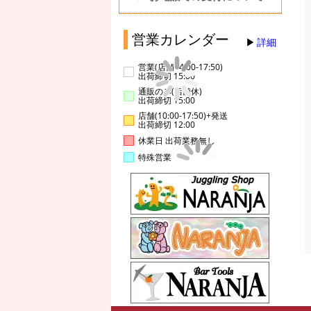
営業カレンダー
詳細
営業(店舗14:00-17:50)
出荷締切 15:00
通販のみ(店舗休)
出荷締切 15:00
店舗(10:00-17:50)+発送
出荷締切 12:00
休業日 出荷業務無し
特殊営業