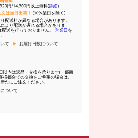
送料無料
20円/14,300円以上無料(
詳細
)
注文は当日出荷！
(※休業日を除く)
より配送料が異なる場合があります。
他により配送が遅れる場合がありま
は配送を行っておりません。
営業日
を
い。
ついて
お届け日数について
日以内は返品・交換を承ります(一部商
お客様都合での交換をご希望の場合は、
に新たにご注文ください。
換について