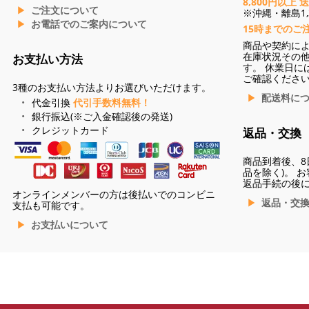
8,800円以上 
ご注文について
※沖縄・離島1,3
お電話でのご案内について
15時までのご
商品や契約に
在庫状況その
お支払い方法
す。 休業日に
ご確認くださ
3種のお支払い方法よりお選びいただけます。
配送料に
代金引換
代引手数料無料！
銀行振込(※ご入金確認後の発送)
クレジットカード
返品・交換
商品到着後、8
品を除く)。 
返品手続の後
オンラインメンバーの方は後払いでのコンビニ
返品・交
支払も可能です。
お支払いについて