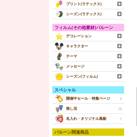
プリント(ラテックス)
シーズン(ラテックス)
フィルム(その他素材)バルーン
デコレーション
キャラクター
テーマ
メッセージ
シーズン(フィルム)
スペシャル
開催中セール・特集ページ
5
推し活
19
名入れ・オリジナル風船
1
バルーン関連商品