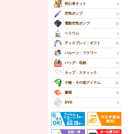
初心者キット
8
空気ポンプ
13
電動空気ポンプ
20
ヘリウム
6
ディスプレイ・ギフト
76
バルーン・フラワー
8
バッグ・収納
10
カップ・スティック
15
小物・その他アイテム
65
書籍
18
DVD
6