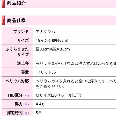
商品紹介
商品仕様
ブランド
アナグラム
サイズ
18インチ(約46cm)
ふくらませた
幅33cm×高さ33cm
サイズ
逆止弁
有り：空気やヘリウムは注入すれば戻ってき
容量
17リットル
ヘリウム対応
ヘリウムガスを入れると空中に浮きます。ヘ
をご覧ください。
HIB区分
Mサイズ(20リットル以下)
(
※
)
浮力
4.4g
(
※
)
浮遊時間
5日
(
※
)