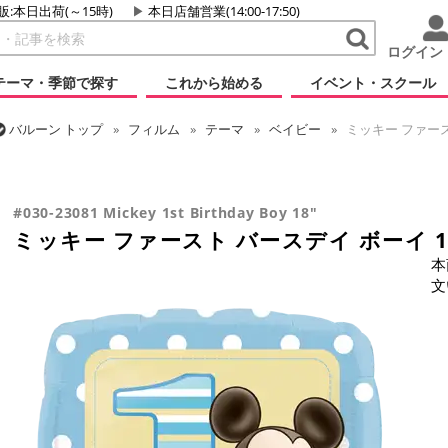
販:本日出荷(～15時)
本日店舗営業(14:00-17:50)
ログイン
テーマ・季節で探す
これから始める
イベント・スクール
バルーン
トップ
フィルム
テーマ
ベイビー
ミッキー ファース
バルーン
トップ
フィルム
メッセージ
誕生日
ミッキー ファー
バルーン
トップ
フィルム
キャラクター
ディズニー
ミッキー
#030-23081 Mickey 1st Birthday Boy 18"
ミッキー ファースト バースデイ ボーイ 
本
文