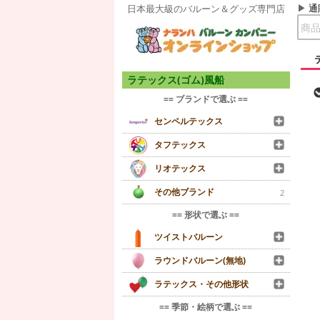
通
日本最大級のバルーン＆グッズ専門店
ラテックス(ゴム)風船
== ブランドで選ぶ ==
センペルテックス
タフテックス
リオテックス
その他ブランド
2
== 形状で選ぶ ==
ツイストバルーン
ラウンドバルーン(無地)
ラテックス・その他形状
== 季節・絵柄で選ぶ ==