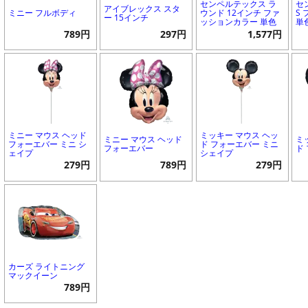
センペルテックス ラ
セ
アイブレックス スタ
ミニー フルボディ
ウンド 12インチ ファ
S
ー 15インチ
ッションカラー 単色
単
789円
297円
1,577円
ミニー マウス ヘッド
ミッキー マウス ヘッ
ミニー マウス ヘッド
ミ
フォーエバー ミニ シ
ド フォーエバー ミニ
フォーエバー
ド
ェイプ
シェイプ
279円
789円
279円
カーズ ライトニング
マックイーン
789円