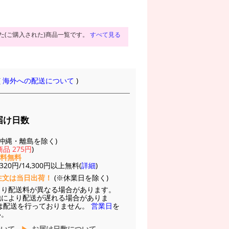
た(ご購入された)商品一覧です。
すべて見る
(
海外への配送について
)
届け日数
(※沖縄・離島を除く)
品 275円
)
送料無料
20円/14,300円以上無料(
詳細
)
注文は当日出荷！
(※休業日を除く)
より配送料が異なる場合があります。
他により配送が遅れる場合がありま
は配送を行っておりません。
営業日
を
い。
ついて
お届け日数について