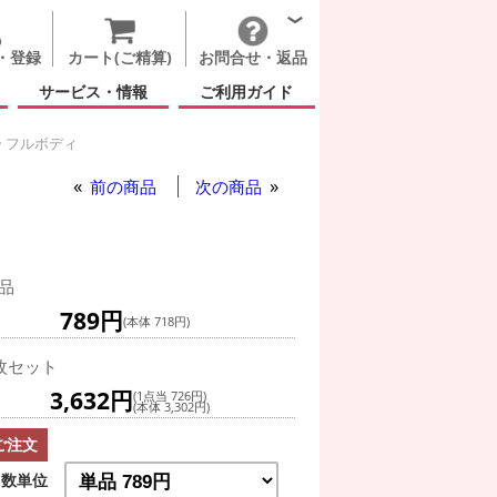
・登録
カート(ご精算)
お問合せ・返品
サービス・情報
ご利用ガイド
 フルボディ
前の商品
次の商品
品
789円
(本体 718円)
枚セット
3,632円
(1点当 726円)
(本体 3,302円)
ご注文
数単位