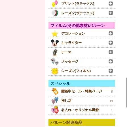
プリント(ラテックス)
シーズン(ラテックス)
フィルム(その他素材)バルーン
デコレーション
キャラクター
テーマ
メッセージ
シーズン(フィルム)
スペシャル
開催中セール・特集ページ
5
推し活
19
名入れ・オリジナル風船
1
バルーン関連商品