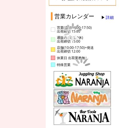
営業カレンダー
詳細
営業(店舗14:00-17:50)
出荷締切 15:00
通販のみ(店舗休)
出荷締切 15:00
店舗(10:00-17:50)+発送
出荷締切 12:00
休業日 出荷業務無し
特殊営業