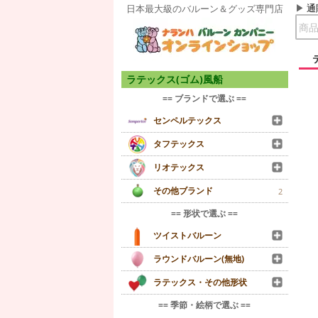
通
日本最大級のバルーン＆グッズ専門店
ラテックス(ゴム)風船
== ブランドで選ぶ ==
センペルテックス
タフテックス
リオテックス
その他ブランド
2
== 形状で選ぶ ==
ツイストバルーン
ラウンドバルーン(無地)
ラテックス・その他形状
== 季節・絵柄で選ぶ ==