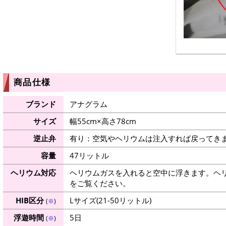
商品仕様
ブランド
アナグラム
サイズ
幅55cm×高さ78cm
逆止弁
有り：空気やヘリウムは注入すれば戻ってき
容量
47リットル
ヘリウム対応
ヘリウムガスを入れると空中に浮きます。ヘ
をご覧ください。
HIB区分
Lサイズ(21-50リットル)
(
※
)
浮遊時間
5日
(
※
)