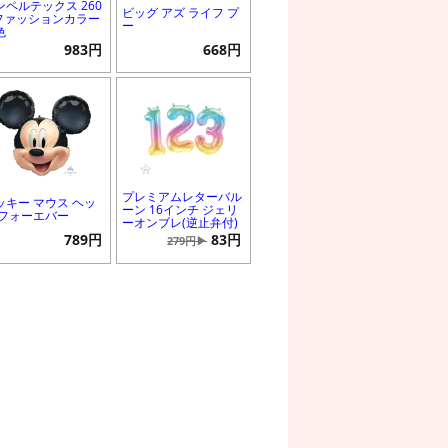
ンペルテックス 260
ビッグ アズ ライフ プ
 ファッションカラー
ー
色
983円
668円
プレミアムレターバル
ッキー マウス ヘッ
ーン 16インチ ジェリ
 フォーエバー
ーオンブレ(逆止弁付)
789円
83円
279円▶