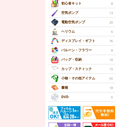
初心者キット
8
空気ポンプ
13
電動空気ポンプ
20
ヘリウム
6
ディスプレイ・ギフト
76
バルーン・フラワー
8
バッグ・収納
10
カップ・スティック
15
小物・その他アイテム
65
書籍
18
DVD
6