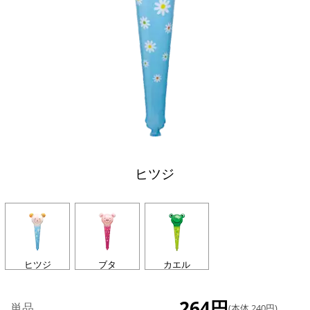
ヒツジ
ヒツジ
ブタ
カエル
264円
単品
(本体 240円)