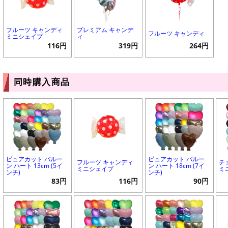
フルーツ キャンディ
プレミアム キャンデ
フルーツ キャンディ
ミニシェイプ
ィ
116円
319円
264円
同時購入商品
ピュアカット バルー
ピュアカット バルー
フルーツ キャンディ
チ
ン ハート 13cm (5イ
ン ハート 18cm (7イ
ミニシェイプ
ミ
ンチ)
ンチ)
83円
116円
90円