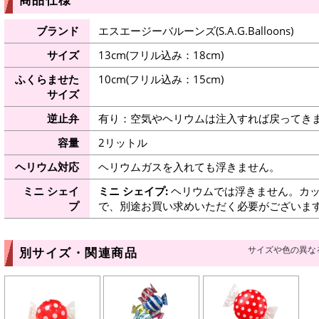
ブランド
エスエージーバルーンズ(S.A.G.Balloons)
サイズ
13cm(フリル込み：18cm)
ふくらませた
10cm(フリル込み：15cm)
サイズ
逆止弁
有り：空気やヘリウムは注入すれば戻ってき
容量
2リットル
ヘリウム対応
ヘリウムガスを入れても浮きません。
ミニ シェイ
ミニ シェイプ:
ヘリウムでは浮きません。カッ
プ
で、別途お買い求めいただく必要がございま
サイズや色の異な
別サイズ・関連商品