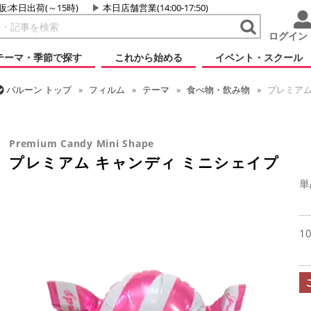
販:本日出荷(～15時)
本日店舗営業(14:00-17:50)
ログイン
テーマ・季節で探す
これから始める
イベント・スクール
バルーン
トップ
フィルム
テーマ
食べ物・飲み物
プレミアム
バルーン
トップ
フィルム
シーズン(フィルム)
ハロウィン・オータ
プレミアム キャンディ ミニシェイプ
Premium Candy Mini Shape
プレミアム キャンディ ミニシェイプ
単
1