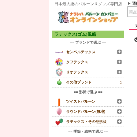
通
日本最大級のバルーン＆グッズ専門店
ラテックス(ゴム)風船
== ブランドで選ぶ ==
センペルテックス
タフテックス
リオテックス
その他ブランド
2
== 形状で選ぶ ==
ツイストバルーン
ラウンドバルーン(無地)
ラテックス・その他形状
== 季節・絵柄で選ぶ ==