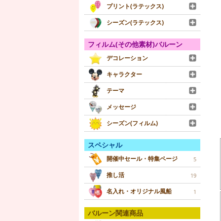
プリント(ラテックス)
シーズン(ラテックス)
フィルム(その他素材)バルーン
デコレーション
キャラクター
テーマ
メッセージ
シーズン(フィルム)
スペシャル
開催中セール・特集ページ
5
推し活
19
名入れ・オリジナル風船
1
バルーン関連商品