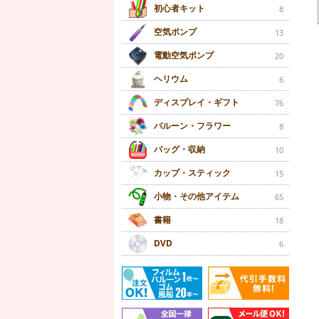
初心者キット
8
空気ポンプ
13
電動空気ポンプ
20
ヘリウム
6
ディスプレイ・ギフト
76
バルーン・フラワー
8
バッグ・収納
10
カップ・スティック
15
小物・その他アイテム
65
書籍
18
DVD
6