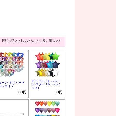
同時に購入されていることの多い商品です
ピュアカット バルー
ェーン オブ ハート
ン スター 13cm (5イ
ニシェイプ
ンチ)
330円
83円