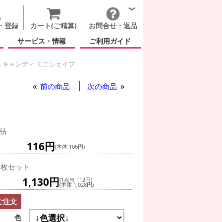
・登録
カート(ご精算)
お問合せ・返品
サービス・情報
ご利用ガイド
 キャンディ ミニシェイプ
ム(秋)
前の商品
次の商品
品
116円
(本体 106円)
0枚セット
1,130円
(1点当 112円)
(本体 1,028円)
ご注文
色