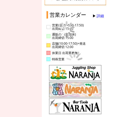
営業カレンダー
詳細
営業(店舗14:00-17:50)
出荷締切 15:00
通販のみ(店舗休)
出荷締切 15:00
店舗(10:00-17:50)+発送
出荷締切 12:00
休業日 出荷業務無し
特殊営業