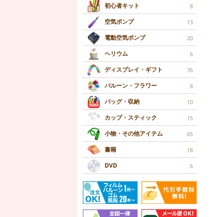
初心者キット
8
空気ポンプ
13
電動空気ポンプ
20
ヘリウム
6
ディスプレイ・ギフト
76
バルーン・フラワー
8
バッグ・収納
10
カップ・スティック
15
小物・その他アイテム
65
書籍
18
DVD
6