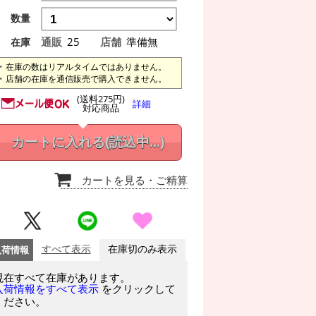
数量
通販
25
店舗
準備無
在庫
在庫の数はリアルタイムではありません。
店舗の在庫を通信販売で購入できません。
(送料275円)
詳細
対応商品
カートに入れる
(読込中...)
カートを見る
・ご精算
入荷情報
すべて表示
在庫切のみ表示
現在すべて在庫があります。
をクリックして
入荷情報をすべて表示
ください。