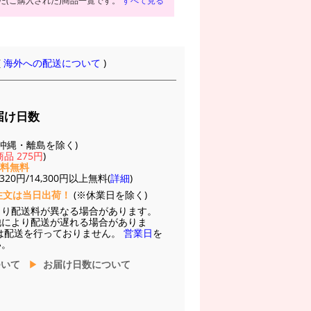
た(ご購入された)商品一覧です。
すべて見る
(
海外への配送について
)
届け日数
(※沖縄・離島を除く)
品 275円
)
送料無料
20円/14,300円以上無料(
詳細
)
注文は当日出荷！
(※休業日を除く)
より配送料が異なる場合があります。
他により配送が遅れる場合がありま
は配送を行っておりません。
営業日
を
い。
ついて
お届け日数について