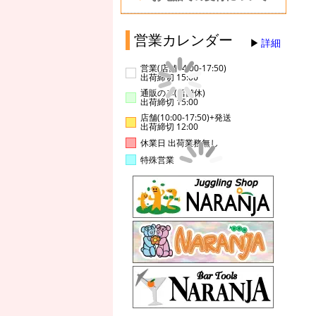
営業カレンダー
詳細
営業(店舗14:00-17:50)
出荷締切 15:00
通販のみ(店舗休)
出荷締切 15:00
店舗(10:00-17:50)+発送
出荷締切 12:00
休業日 出荷業務無し
特殊営業