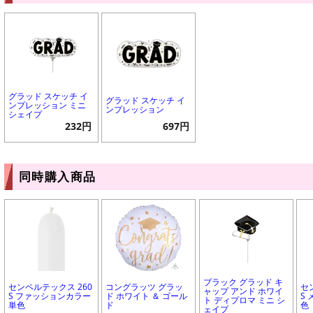
グラッド スケッチ イ
グラッド スケッチ イ
ンプレッション ミニ
ンプレッション
シェイプ
232円
697円
同時購入商品
ブラック グラッド キ
センペルテックス 260
コングラッツ グラッ
セ
ャップ アンド ホワイ
S ファッションカラー
ド ホワイト ＆ ゴール
S
ト ディプロマ ミニ シ
単色
ド
色
ェイプ