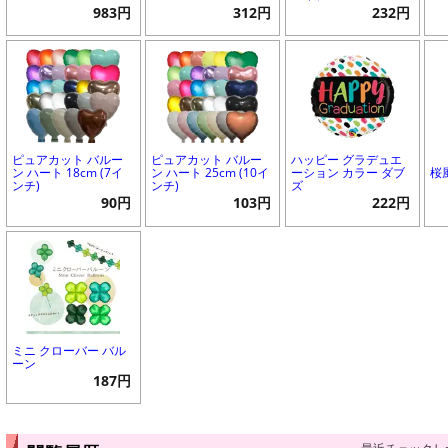
983円
312円
232円
ピュアカット バルー
ピュアカット バルー
ハッピー グラデュエ
ン ハート 18cm (7イ
ン ハート 25cm (10イ
ーション カラー ダブ
桜
ンチ)
ンチ)
ズ
90円
103円
222円
ミニ クローバー バル
ーン
187円