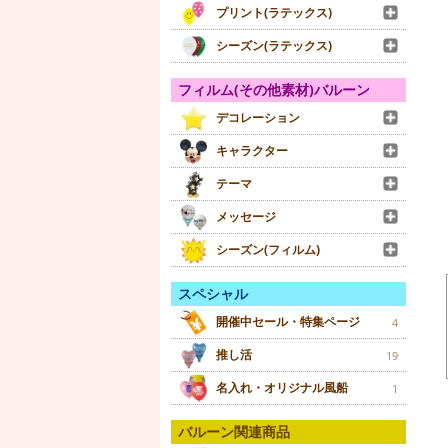
プリント(ラテックス)
シーズン(ラテックス)
フィルム(その他素材)バルーン
デコレーション
キャラクター
テーマ
メッセージ
シーズン(フィルム)
スペシャル
開催中セール・特集ページ
4
推し活
19
名入れ・オリジナル風船
1
バルーン関連商品