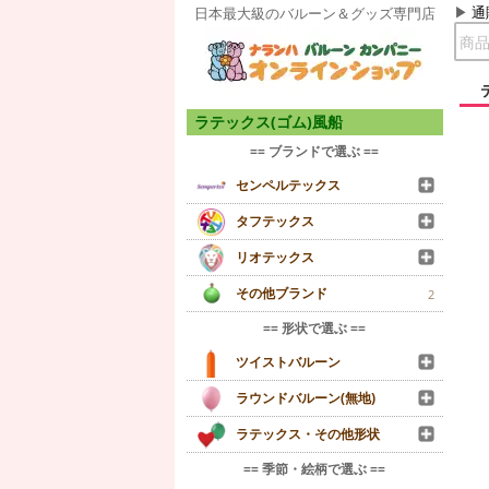
通
日本最大級のバルーン＆グッズ専門店
ラテックス(ゴム)風船
== ブランドで選ぶ ==
センペルテックス
タフテックス
リオテックス
その他ブランド
2
== 形状で選ぶ ==
ツイストバルーン
ラウンドバルーン(無地)
ラテックス・その他形状
== 季節・絵柄で選ぶ ==