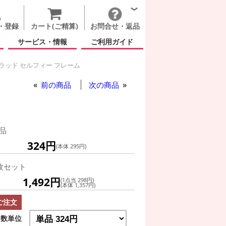
・登録
カート(ご精算)
お問合せ・返品
サービス・情報
ご利用ガイド
ラッド セルフィー フレーム
前の商品
次の商品
品
324円
(本体 295円)
枚セット
1,492円
(1点当 298円)
(本体 1,357円)
ご注文
数単位