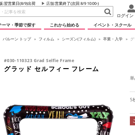
販:翌営業日(8/9)出荷
店舗
:営業終了(次回 8/9 10:00-)
ログイン
テーマ・季節で探す
これから始める
イベント・スクール
バルーン
トップ
フィルム
シーズン(フィルム)
卒業・入学
グ
#030-110323 Grad Selfie Frame
グラッド セルフィー フレーム
単
5