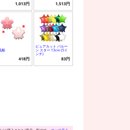
1,013円
1,513円
ピュアカット バルー
風船
ン スター 13cm (5イ
ンチ)
418円
83円