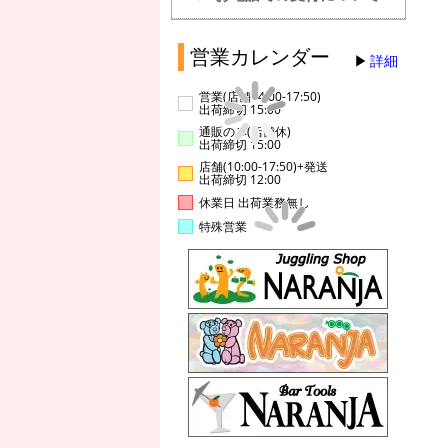
営業カレンダー
詳細
営業(店舗14:00-17:50)
出荷締切 15:00
通販のみ(店舗休)
出荷締切 15:00
店舗(10:00-17:50)+発送
出荷締切 12:00
休業日 出荷業務無し
特殊営業