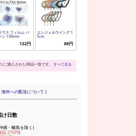
リウス フィルム バ
エンジェルウイング 1
ーン 130mm
5cm
132円
88円
た(ご購入された)商品一覧です。
すべて見る
(
海外への配送について
)
届け日数
(※沖縄・離島を除く)
品 275円
)