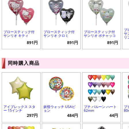
ブ
ブロースティック付
ブロースティック付
ブロースティック付
サ
サンリオ キティ
サンリオ クロミ
サンリオ ポチャッコ
リ
891円
891円
891円
同時購入商品
アイブレックス スタ
妖怪ウォッチ USAピ
プチ バルーン ハート
プ
ー 15インチ
ョン
62mm
8
297円
484円
44円