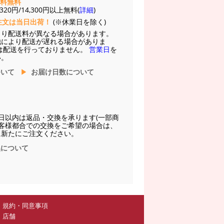
送料無料
20円/14,300円以上無料(
詳細
)
注文は当日出荷！
(※休業日を除く)
より配送料が異なる場合があります。
他により配送が遅れる場合がありま
は配送を行っておりません。
営業日
を
い。
ついて
お届け日数について
日以内は返品・交換を承ります(一部商
お客様都合での交換をご希望の場合は、
に新たにご注文ください。
換について
規約・同意事項
店舗