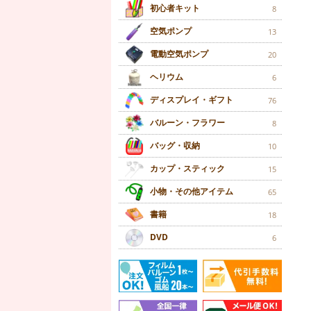
初心者キット
8
空気ポンプ
13
電動空気ポンプ
20
ヘリウム
6
ディスプレイ・ギフト
76
バルーン・フラワー
8
バッグ・収納
10
カップ・スティック
15
小物・その他アイテム
65
書籍
18
DVD
6