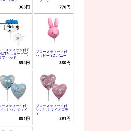
363円
770円
ロースティック付 P
ブロースティック付
NUTS(スヌーピー)
ハッピー 3D バニー
ラフ ヘッド
594円
330円
ロースティック付
ブロースティック付
ンリオ ハンギョド
サンリオ マイメロデ
ィ
891円
891円