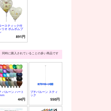
ロースティック付
ンリオ ポムポムプ
ン
891円
同時に購入されていることの多い商品です
チ バルーン ハート
プチバルーン スティ
0mm
ック
44円
550円