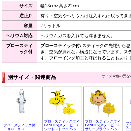
サイズ
幅18cm×高さ22cm
逆止弁
有り：空気やヘリウムは注入すれば戻ってき
容量
2リットル
ヘリウム対応
ヘリウムガスを入れても浮きません。
ブロースティ
ブロースティック付:
スティックの先端から息
ック付
き、空気が漏れない構造になっています。ス
す。ブローイング加工と呼ばれることもあり
サイズや色の異な
別サイズ・関連商品
ブロースティック付 P
ブロースティック付 P
ブ
ブロースティック付
EANUTS(スヌーピー)
EANUTS(スヌーピー)
ス
ニョロニョロ
ウッドストック ヘッ
サリーブラウン ヘッ
ー