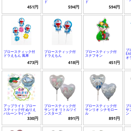
ド
ド
451円
594円
594円
ブ
ブロースティック付
ブロースティック付
ブロースティック付
EA
ドラえもん 風車
ドラえもん
スナフキン
オ
473円
418円
451円
アップライト ブロー
ブロースティック付
ブロースティック付
ブ
スティック付 ぬりえ
サンリオ リトルツイ
サンリオ シナモロー
サ
バルーン 9インチ
ンスターズ
ル
ン
330円
891円
891円