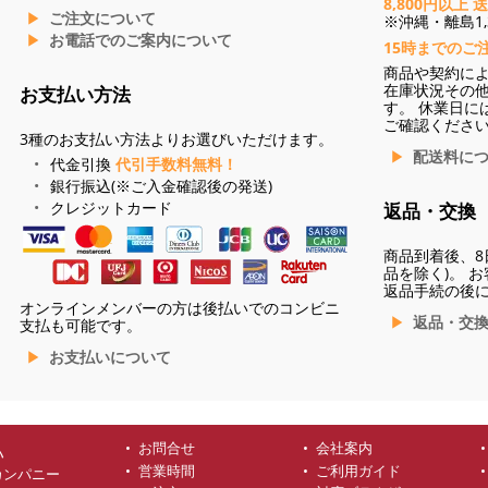
8,800円以上 
ご注文について
※沖縄・離島1,3
お電話でのご案内について
15時までのご
商品や契約に
在庫状況その
お支払い方法
す。 休業日に
ご確認くださ
3種のお支払い方法よりお選びいただけます。
配送料に
代金引換
代引手数料無料！
銀行振込(※ご入金確認後の発送)
クレジットカード
返品・交換
商品到着後、8
品を除く)。 
返品手続の後
オンラインメンバーの方は後払いでのコンビニ
返品・交
支払も可能です。
お支払いについて
お問合せ
会社案内
ハ
営業時間
ご利用ガイド
カンパニー