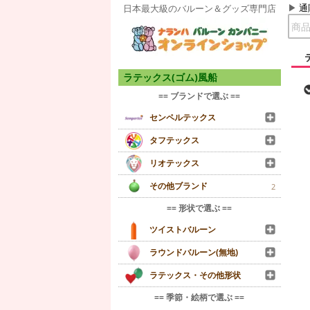
通
日本最大級のバルーン＆グッズ専門店
ラテックス(ゴム)風船
== ブランドで選ぶ ==
センペルテックス
タフテックス
リオテックス
その他ブランド
2
== 形状で選ぶ ==
ツイストバルーン
ラウンドバルーン(無地)
ラテックス・その他形状
== 季節・絵柄で選ぶ ==