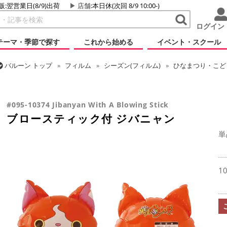
販:翌営業日(8/9)出荷
店舗
:本日休(次回 8/9 10:00-)
ログイン
テーマ・季節で探す
これから始める
イベント・スクール
バルーン
トップ
フィルム
シーズン(フィルム)
ひなまつり・こど
バルーン
トップ
フィルム
キャラクター
国内キャラクター
ブ
#095-10374 Jibanyan With A Blowing Stick
ブロースティック付 ジバニャン
単
1