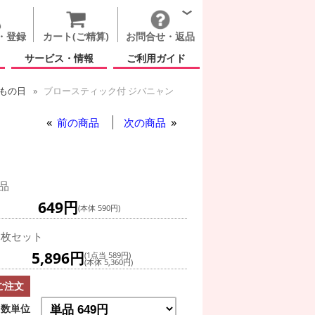
・登録
カート(ご精算)
お問合せ・返品
サービス・情報
ご利用ガイド
もの日
ブロースティック付 ジバニャン
ロースティック付 ジバニャン
前の商品
次の商品
品
649円
(本体 590円)
0枚セット
5,896円
(1点当 589円)
(本体 5,360円)
ご注文
数単位