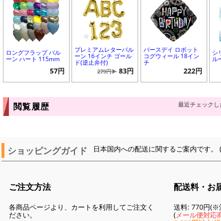
プレミアムレターバル
バースデイ ロボット
ロングフラップ バル
シ
ーン 16インチ ゴール
コグウィール 18イン
ーン ハート 115mm
ル
ド(逆止弁付)
チ
57円
83円
222円
279円▶
最近チェックし
閲覧履歴
ショッピングガイド
日本国内への配送に関するご案内です。 
ご注文方法
配送料・お
各商品ページより、カートを利用してご注文く
送料: 770円
ださい。
(
メール便対応商