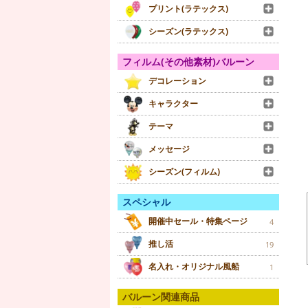
プリント(ラテックス)
シーズン(ラテックス)
フィルム(その他素材)バルーン
デコレーション
キャラクター
テーマ
メッセージ
シーズン(フィルム)
スペシャル
開催中セール・特集ページ
4
推し活
19
名入れ・オリジナル風船
1
バルーン関連商品