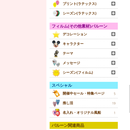
プリント(ラテックス)
シーズン(ラテックス)
フィルム(その他素材)バルーン
デコレーション
キャラクター
テーマ
メッセージ
シーズン(フィルム)
スペシャル
開催中セール・特集ページ
5
推し活
19
名入れ・オリジナル風船
1
バルーン関連商品