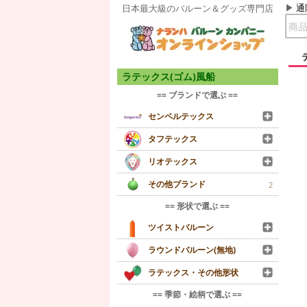
通
日本最大級のバルーン＆グッズ専門店
ラテックス(ゴム)風船
== ブランドで選ぶ ==
センペルテックス
タフテックス
リオテックス
その他ブランド
2
== 形状で選ぶ ==
ツイストバルーン
ラウンドバルーン(無地)
ラテックス・その他形状
== 季節・絵柄で選ぶ ==