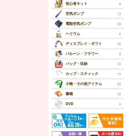
初心者キット
8
空気ポンプ
13
電動空気ポンプ
20
ヘリウム
6
ディスプレイ・ギフト
76
バルーン・フラワー
8
バッグ・収納
10
カップ・スティック
15
小物・その他アイテム
65
書籍
18
DVD
6