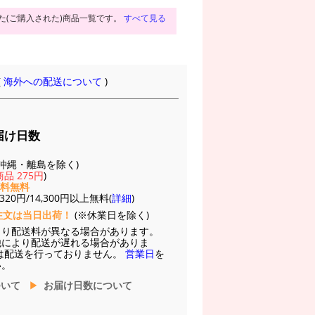
た(ご購入された)商品一覧です。
すべて見る
(
海外への配送について
)
届け日数
(※沖縄・離島を除く)
品 275円
)
送料無料
20円/14,300円以上無料(
詳細
)
注文は当日出荷！
(※休業日を除く)
より配送料が異なる場合があります。
他により配送が遅れる場合がありま
は配送を行っておりません。
営業日
を
い。
ついて
お届け日数について