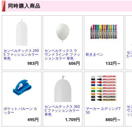
同時購入商品
センペルテックス 260
センペルテックス ラ
セ
S ファッションカラー
ウンド 5インチ ファッ
乾きまペン
S
単色
ションカラー 単色
983円
606円
132円～
センペルテックス 360
セ
ポケット バルーン カ
マーカー エディング7
S ファッションカラー
ウ
ッター
50
単色
ッ
495円
1,709円
880円～