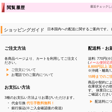
最近チェックし
閲覧履歴
ショッピングガイド
日本国内への配送に関するご案内です。 
ご注文方法
配送料・お
各商品ページより、カートを利用してご注文く
送料: 770円
ださい。
(
メール便対応商
8,800円以上 
ご注文について
※沖縄・離島1,3
お電話でのご案内について
15時までのご
商品や契約に
在庫状況その
お支払い方法
す。 休業日に
ご確認くださ
3種のお支払い方法よりお選びいただけます。
配送料に
代金引換
代引手数料無料！
銀行振込(※ご入金確認後の発送)