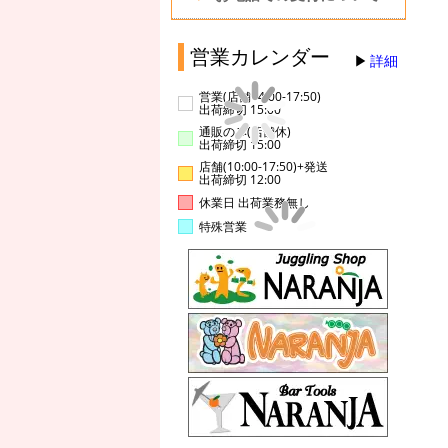
営業カレンダー
詳細
営業(店舗14:00-17:50)
出荷締切 15:00
通販のみ(店舗休)
出荷締切 15:00
店舗(10:00-17:50)+発送
出荷締切 12:00
休業日 出荷業務無し
特殊営業