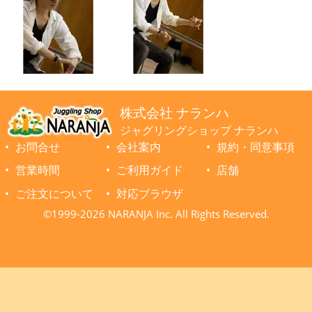
株式会社 ナランハ
ジャグリングショップ ナランハ
お問合せ
会社案内
規約・同意事項
営業時間
ご利用ガイド
店舗
ご注文について
対応ブラウザ
©1999-2026 NARANJA Inc. All Rights Reserved.