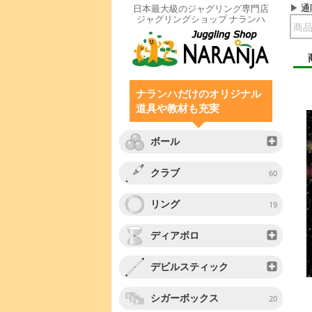
通
日本最大級のジャグリング専門店
ジャグリングショップ ナランハ
ナランハだけのオリジナル
道具や教材も充実
ボール
クラブ
60
リング
19
ディアボロ
デビルスティック
シガーボックス
20