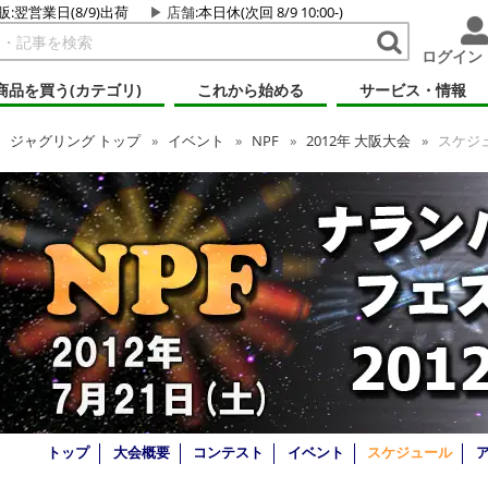
販:翌営業日(8/9)出荷
店舗
:本日休(次回 8/9 10:00-)
ログイン
商品を買う(カテゴリ)
これから始める
サービス・情報
ジャグリング
トップ
イベント
NPF
2012年 大阪大会
スケジ
トップ
大会概要
コンテスト
イベント
スケジュール