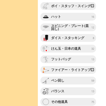
ポイ・スタッフ・スイング
ハット
16
スピニング・プレート(皿
12
回し)
ダイス・スタッキング
8
けん玉・日本の道具
32
フットバッグ
13
ファイアー・ライトアップ
ペン回し
59
バランス
13
その他道具
75