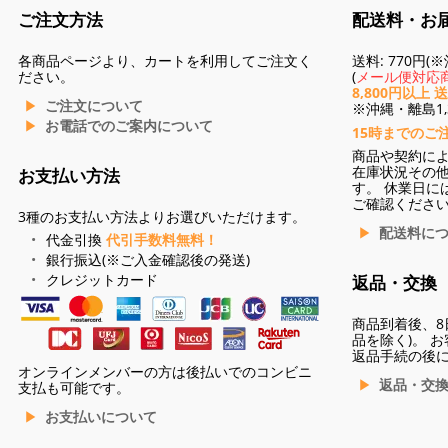
ご注文方法
配送料・お
各商品ページより、カートを利用してご注文く
送料: 770円
ださい。
(
メール便対応商
8,800円以上 
ご注文について
※沖縄・離島1,3
お電話でのご案内について
15時までのご
商品や契約に
在庫状況その
お支払い方法
す。 休業日に
ご確認くださ
3種のお支払い方法よりお選びいただけます。
配送料に
代金引換
代引手数料無料！
銀行振込(※ご入金確認後の発送)
クレジットカード
返品・交換
商品到着後、8
品を除く)。 
返品手続の後
オンラインメンバーの方は後払いでのコンビニ
返品・交
支払も可能です。
お支払いについて