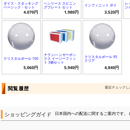
ダイス・スタッキング
ヘンリース スピニン
レ
インフィニット ポイ
ベーシック・セット
グプレート セット
ジ
4,070円
1,980円
3,520円
ナランハ シガーボッ
クリスタルボール 95
クリスタルボール 100
クス イージーフィッ
クリア
ト 3個セット
5,060円
5,940円
4,840円
最近チェックし
閲覧履歴
ショッピングガイド
日本国内への配送に関するご案内です。 