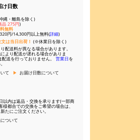
届け日数
(※沖縄・離島を除く)
品 275円
)
送料無料
20円/14,300円以上無料(
詳細
)
注文は当日出荷！
(※休業日を除く)
より配送料が異なる場合があります。
他により配送が遅れる場合がありま
は配送を行っておりません。
営業日
を
い。
ついて
お届け日数について
日以内は返品・交換を承ります(一部商
お客様都合での交換をご希望の場合は、
に新たにご注文ください。
換について