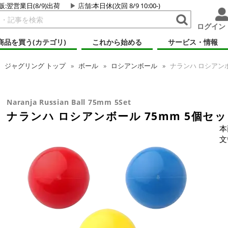
販:翌営業日(8/9)出荷
店舗
:本日休(次回 8/9 10:00-)
ログイン
商品を買う(カテゴリ)
これから始める
サービス・情報
ジャグリング
トップ
ボール
ロシアンボール
ナランハ ロシアンボ
Naranja Russian Ball 75mm 5Set
ナランハ ロシアンボール 75mm 5個セ
本
文