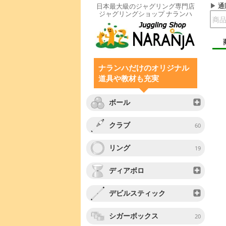
通
日本最大級のジャグリング専門店
ジャグリングショップ ナランハ
ナランハだけのオリジナル
道具や教材も充実
ボール
クラブ
60
リング
19
ディアボロ
デビルスティック
シガーボックス
20