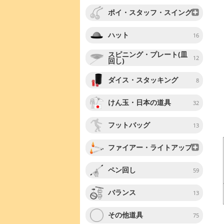
ポイ・スタッフ・スイング
ハット
16
スピニング・プレート(皿
12
回し)
ダイス・スタッキング
8
けん玉・日本の道具
32
フットバッグ
13
ファイアー・ライトアップ
ペン回し
59
バランス
13
その他道具
75