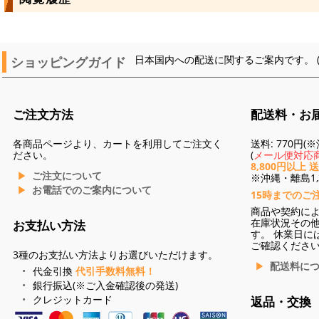
ショッピングガイド
日本国内への配送に関するご案内です。 
ご注文方法
配送料・お
各商品ページより、カートを利用してご注文く
送料: 770円
ださい。
(
メール便対応商
8,800円以上 
ご注文について
※沖縄・離島1,3
お電話でのご案内について
15時までのご
商品や契約に
在庫状況その
お支払い方法
す。 休業日に
ご確認くださ
3種のお支払い方法よりお選びいただけます。
配送料に
代金引換
代引手数料無料！
銀行振込(※ご入金確認後の発送)
クレジットカード
返品・交換