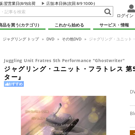
販:翌営業日(8/9)出荷
店舗
:本日休(次回 8/9 10:00-)
ログイン
商品を買う(カテゴリ)
これから始める
サービス・情報
ジャグリング
トップ
DVD
その他DVD
ジャグリング・ユニット・
Juggling Unit Fratres 5th Performance "Ghostwriter"
ジャグリング・ユニット・フラトレス 第
ター』
おすすめ
D
Bl