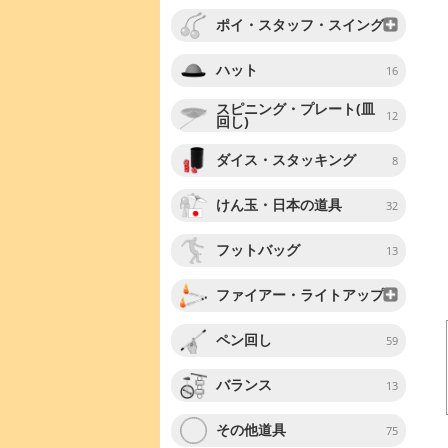
ポイ・スタッフ・スイング
ハット
16
スピニング・プレート(皿
12
回し)
ダイス・スタッキング
8
けん玉・日本の道具
32
フットバッグ
13
ファイアー・ライトアップ
ペン回し
59
バランス
13
その他道具
75