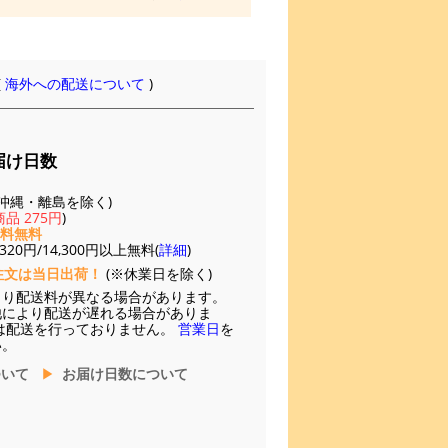
(
海外への配送について
)
届け日数
(※沖縄・離島を除く)
品 275円
)
送料無料
20円/14,300円以上無料(
詳細
)
注文は当日出荷！
(※休業日を除く)
より配送料が異なる場合があります。
他により配送が遅れる場合がありま
は配送を行っておりません。
営業日
を
い。
ついて
お届け日数について