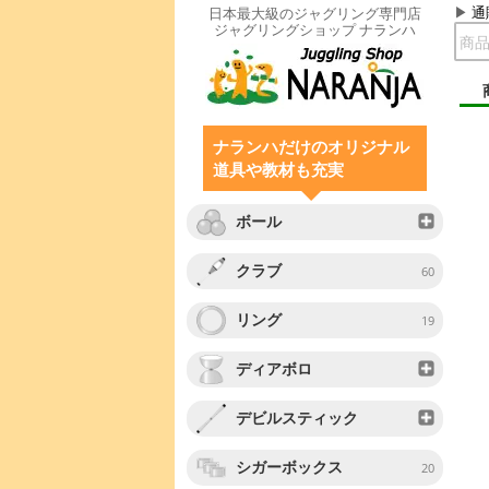
通
日本最大級のジャグリング専門店
ジャグリングショップ ナランハ
ナランハだけのオリジナル
道具や教材も充実
ボール
クラブ
60
リング
19
ディアボロ
デビルスティック
シガーボックス
20