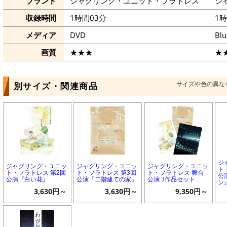
ブランド
ジャグリング・ユニット・フラトレス
ジ
収録時間
1時間03分
1時
メディア
DVD
Blu
画質
★★★
★
サイズや色の異な
別サイズ・関連商品
ジ
ジャグリング・ユニッ
ジャグリング・ユニッ
ジャグリング・ユニッ
ト
ト・フラトレス 第2回
ト・フラトレス 第3回
ト・フラトレス 舞台
公
公演『白い花』
公演『二階建ての家』
公演 3作品セット
ン
3,630円～
3,630円～
9,350円～