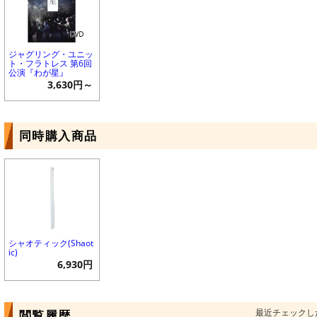
ジャグリング・ユニッ
ト・フラトレス 第6回
公演『わが星』
3,630円～
同時購入商品
シャオティック(Shaot
ic)
6,930円
最近チェックし
閲覧履歴