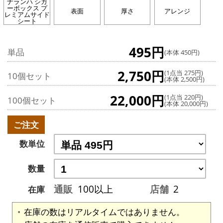
ナランハ シガ
ーボックス プ
表面
厚さ
アレンジ
レミアムサイド
シート
495円
単品
(本体 450円)
2,750円
(1点当 275円)
10個セット
(本体 2,500円)
22,000円
(1点当 220円)
100個セット
(本体 20,000円)
ご注文
数単位
数量
通販
100以上
店舗
2
在庫
在庫の数はリアルタイムではありません。