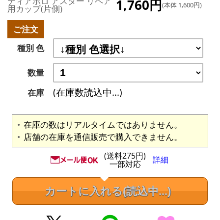
ディアボロ アスター リペア
1,760円
(本体 1,600円)
用カップ(片側)
ご注文
種別 色
数量
(在庫数読込中...)
在庫
在庫の数はリアルタイムではありません。
店舗の在庫を通信販売で購入できません。
(送料275円)
詳細
一部対応
カートに入れる
(読込中...)