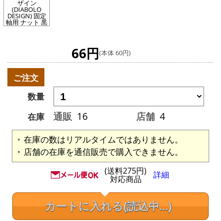
ザイン
(DIABOLO
DESIGN) 固定
軸用 ナット 黒
66円
(本体 60円)
ご注文
数量
通販
16
店舗
4
在庫
在庫の数はリアルタイムではありません。
店舗の在庫を通信販売で購入できません。
(送料275円)
詳細
対応商品
カートに入れる
(読込中...)