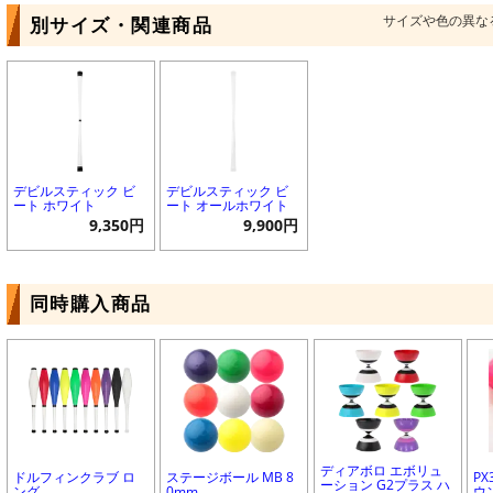
サイズや色の異な
別サイズ・関連商品
デビルスティック ビ
デビルスティック ビ
ート ホワイト
ート オールホワイト
9,350円
9,900円
同時購入商品
ディアボロ エボリュ
ドルフィンクラブ ロ
ステージボール MB 8
PX
ーション G2プラス ハ
ング
0mm
ウ