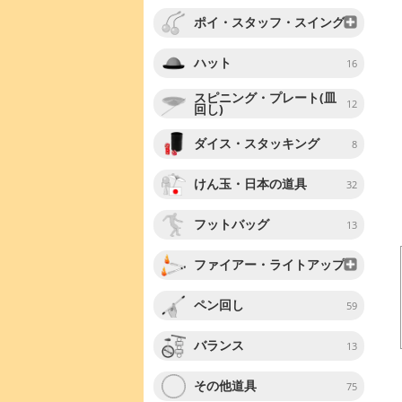
ポイ・スタッフ・スイング
ハット
16
スピニング・プレート(皿
12
回し)
ダイス・スタッキング
8
けん玉・日本の道具
32
フットバッグ
13
ファイアー・ライトアップ
ペン回し
59
バランス
13
その他道具
75