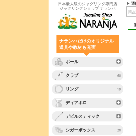
通
日本最大級のジャグリング専門店
ジャグリングショップ ナランハ
ナランハだけのオリジナル
道具や教材も充実
ボール
クラブ
60
リング
19
ディアボロ
デビルスティック
シガーボックス
20