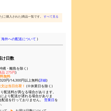
た(ご購入された)商品一覧です。
すべて見る
(
海外への配送について
)
届け日数
(※沖縄・離島を除く)
品 275円
)
送料無料
20円/14,300円以上無料(
詳細
)
注文は当日出荷！
(※休業日を除く)
より配送料が異なる場合があります。
他により配送が遅れる場合がありま
は配送を行っておりません。
営業日
を
い。
ついて
お届け日数について