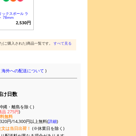
リックスボール ラ
ト 78mm
2,530円
た(ご購入された)商品一覧です。
すべて見る
(
海外への配送について
)
届け日数
(※沖縄・離島を除く)
品 275円
)
送料無料
20円/14,300円以上無料(
詳細
)
注文は当日出荷！
(※休業日を除く)
より配送料が異なる場合があります。