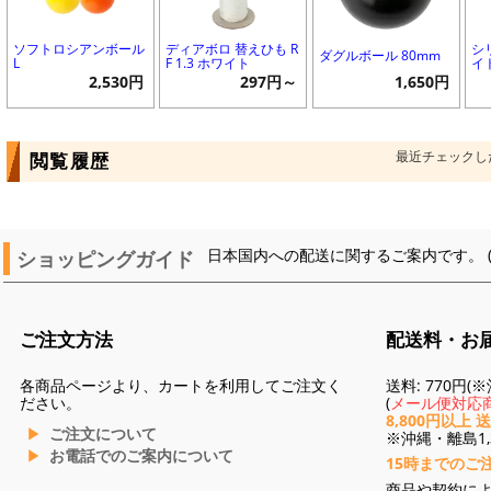
ソフトロシアンボール
ディアボロ 替えひも R
シ
ダグルボール 80mm
L
F 1.3 ホワイト
イ
2,530円
297円～
1,650円
最近チェックし
閲覧履歴
ショッピングガイド
日本国内への配送に関するご案内です。 
ご注文方法
配送料・お
各商品ページより、カートを利用してご注文く
送料: 770円
ださい。
(
メール便対応商
8,800円以上 
ご注文について
※沖縄・離島1,3
お電話でのご案内について
15時までのご
商品や契約に