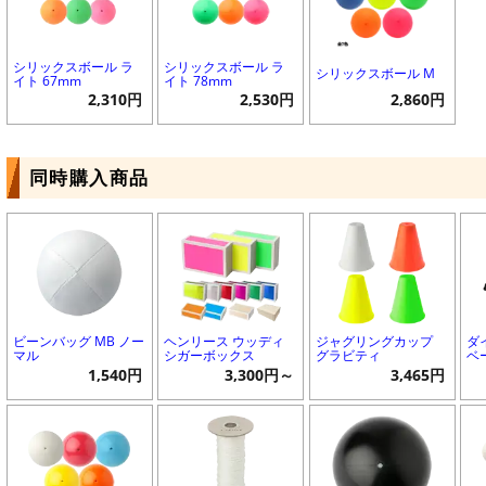
シリックスボール ラ
シリックスボール ラ
シリックスボール M
イト 67mm
イト 78mm
2,310円
2,530円
2,860円
同時購入商品
ビーンバッグ MB ノー
ヘンリース ウッディ
ジャグリングカップ
ダ
マル
シガーボックス
グラビティ
ベ
1,540円
3,300円～
3,465円