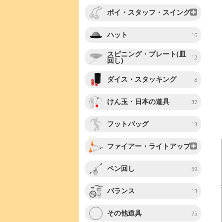
ポイ・スタッフ・スイング
ハット
16
スピニング・プレート(皿
12
回し)
ダイス・スタッキング
8
けん玉・日本の道具
32
フットバッグ
13
ファイアー・ライトアップ
ペン回し
59
バランス
13
その他道具
75