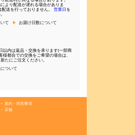
他により配送が遅れる場合がありま
は配送を行っておりません。
営業日
を
い。
ついて
お届け日数について
日以内は返品・交換を承ります(一部商
お客様都合での交換をご希望の場合は、
に新たにご注文ください。
換について
規約・同意事項
店舗