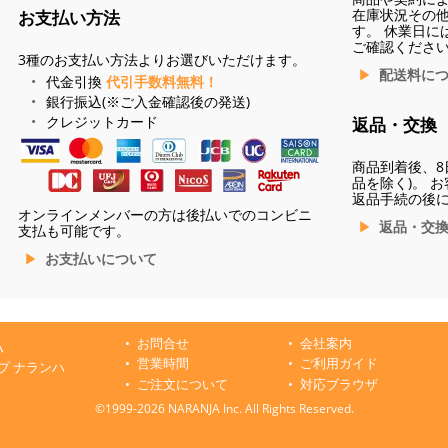
在庫状況その
お支払い方法
す。 休業日に
ご確認くださ
3種のお支払い方法よりお選びいただけます。
配送料に
代金引換
代引手数料無料！
銀行振込(※ご入金確認後の発送)
クレジットカード
返品・交換
商品到着後、8
品を除く)。 
返品手続の後
オンラインメンバーの方は後払いでのコンビニ
返品・交
支払も可能です。
お支払いについて
お問合せ
会社案内
ハ
営業時間
ご利用ガイド
プ ナランハ
ご注文について
対応ブラウザ
©1999-2026 NARANJA Inc. All Rights Reserved.