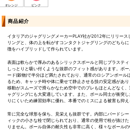
オレンジ
ピンク
商品紹介
イタリアのジャグリングメーカーPLAY社が2012年にリリー
リングと、体の上を転がすコンタクトジャグリングのどちらに
徴をハイブリッドして作られています。
表面は軟らかで厚みのあるシリックスボールと同じプラスティ
しっとりと吸い付くような抜群のフィット感があります。ボー
ード(穀物)で半分ほど満たされており、通常のロシアンボール
るため、キャッチ時や体に乗せて静止させる技の安定感があり
移動がスムーズで滑らかなため空中でのブレもほとんどなく、重
ャグリングにも大変適しています。また、ボール同士が衝突し
りにくいため練習効率に優れ、本番でのミスによる被害も抑え
常に完全な球形を保ち、見栄えも抜群です。内部にバードシー
ィックの小さな栓で閉じられており、通常の使用で栓が抜けた
りません。ボール自体の耐久性も非常に高く、様々なボールの