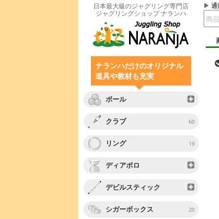
通
日本最大級のジャグリング専門店
ジャグリングショップ ナランハ
ナランハだけのオリジナル
道具や教材も充実
ボール
クラブ
60
リング
19
ディアボロ
デビルスティック
シガーボックス
20