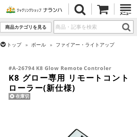
商品カテゴリを見る
トップ
ボール
ファイアー・ライトアップ
トップ
ポイ・スタッフ・スイング
スタッフ
トップ
ファイアー・ライトアップ
トップ
デビルスティック
リペア用品
トップ
クラブ
リペア・関連商品
#A-26794 K8 Glow Remote Controler
K8 グロー専用 リモートコント
ローラー(新仕様)
在庫切