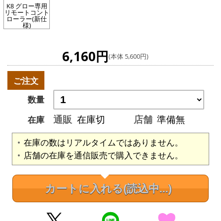
K8 グロー専用
リモートコント
ローラー(新仕
様)
6,160円
(本体 5,600円)
ご注文
数量
通販
在庫切
店舗
準備無
在庫
在庫の数はリアルタイムではありません。
店舗の在庫を通信販売で購入できません。
カートに入れる
(読込中...)