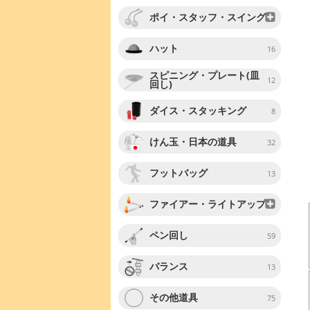
ポイ・スタッフ・スイング
ハット
16
スピニング・プレート(皿
12
回し)
ダイス・スタッキング
8
けん玉・日本の道具
32
フットバッグ
13
ファイアー・ライトアップ
ペン回し
59
バランス
13
その他道具
75