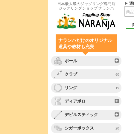
通
日本最大級のジャグリング専門店
ジャグリングショップ ナランハ
ナランハだけのオリジナル
道具や教材も充実
ボール
クラブ
60
リング
19
ディアボロ
デビルスティック
シガーボックス
20