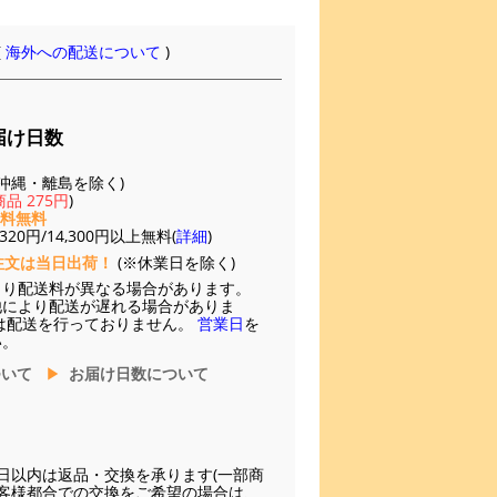
(
海外への配送について
)
届け日数
(※沖縄・離島を除く)
品 275円
)
送料無料
20円/14,300円以上無料(
詳細
)
注文は当日出荷！
(※休業日を除く)
より配送料が異なる場合があります。
他により配送が遅れる場合がありま
は配送を行っておりません。
営業日
を
い。
ついて
お届け日数について
日以内は返品・交換を承ります(一部商
お客様都合での交換をご希望の場合は、