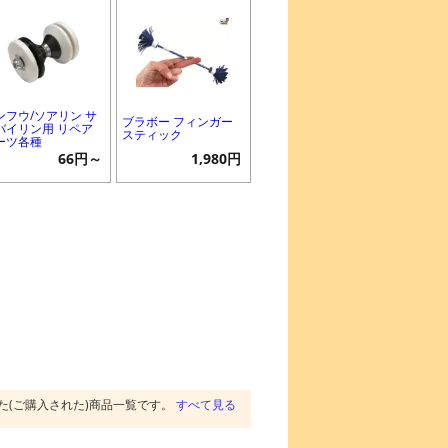
ンフウ/ソアリン サ
ブラボー フィンガー
バイリン用 リペア
スティック
ーツ各種
66円～
1,980円
た(ご購入された)商品一覧です。
すべて見る