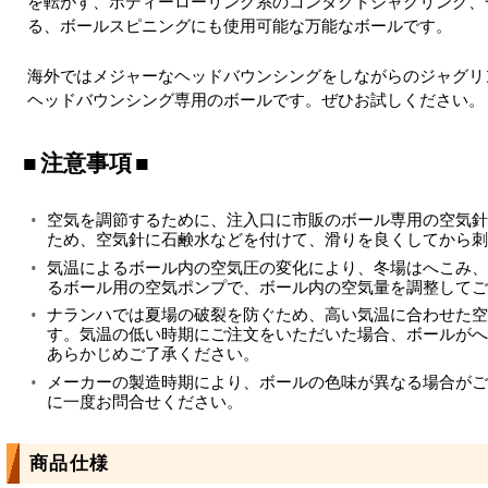
を転がす、ボディーローリング系のコンタクトジャグリング、
る、ボールスピニングにも使用可能な万能なボールです。
海外ではメジャーなヘッドバウンシングをしながらのジャグリ
ヘッドバウンシング専用のボールです。ぜひお試しください。
注意事項
空気を調節するために、注入口に市販のボール専用の空気針
ため、空気針に石鹸水などを付けて、滑りを良くしてから刺
気温によるボール内の空気圧の変化により、冬場はへこみ、
るボール用の空気ポンプで、ボール内の空気量を調整してご
ナランハでは夏場の破裂を防ぐため、高い気温に合わせた空
す。気温の低い時期にご注文をいただいた場合、ボールがへ
あらかじめご了承ください。
メーカーの製造時期により、ボールの色味が異なる場合がご
に一度お問合せください。
商品仕様