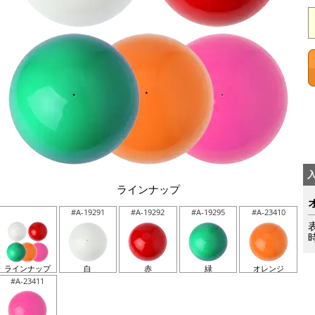
ラインナップ
#A-19291
#A-19292
#A-19295
#A-23410
ラインナップ
白
赤
緑
オレンジ
#A-23411