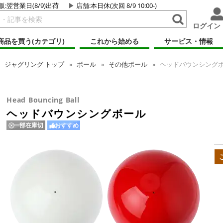
販:翌営業日(8/9)出荷
店舗
:本日休(次回 8/9 10:00-)
ログイン
商品を買う(カテゴリ)
これから始める
サービス・情報
ジャグリング
トップ
ボール
その他ボール
ヘッドバウンシング
Head Bouncing Ball
ヘッドバウンシングボール
一部在庫切
おすすめ