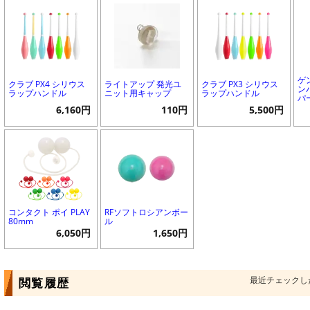
ゲ
クラブ PX4 シリウス
ライトアップ 発光ユ
クラブ PX3 シリウス
ン
ラップハンドル
ニット用キャップ
ラップハンドル
パ
6,160円
110円
5,500円
コンタクト ポイ PLAY
RFソフトロシアンボー
80mm
ル
6,050円
1,650円
最近チェックし
閲覧履歴