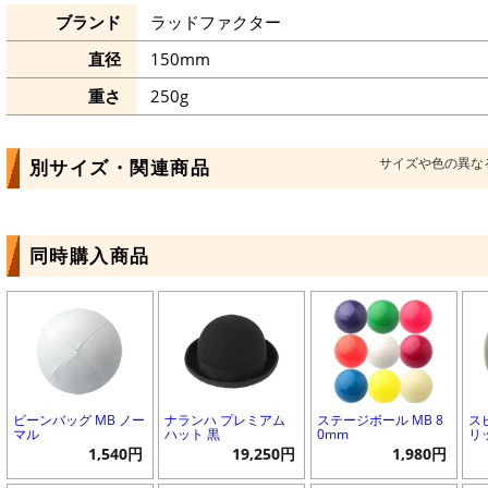
ブランド
ラッドファクター
直径
150mm
重さ
250g
サイズや色の異な
別サイズ・関連商品
同時購入商品
ビーンバッグ MB ノー
ナランハ プレミアム
ステージボール MB 8
ス
マル
ハット 黒
0mm
リ
1,540円
19,250円
1,980円