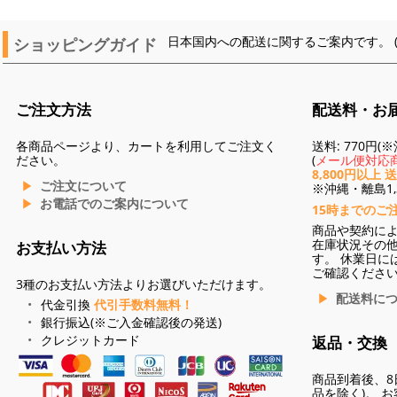
ショッピングガイド
日本国内への配送に関するご案内です。 
ご注文方法
配送料・お
各商品ページより、カートを利用してご注文く
送料: 770円
ださい。
(
メール便対応商
8,800円以上 
ご注文について
※沖縄・離島1,3
お電話でのご案内について
15時までのご
商品や契約に
在庫状況その
お支払い方法
す。 休業日に
ご確認くださ
3種のお支払い方法よりお選びいただけます。
配送料に
代金引換
代引手数料無料！
銀行振込(※ご入金確認後の発送)
クレジットカード
返品・交換
商品到着後、8
品を除く)。 