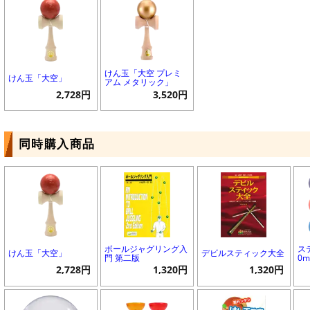
けん玉「大空 プレミ
けん玉「大空」
アム メタリック」
2,728円
3,520円
同時購入商品
ボールジャグリング入
ス
けん玉「大空」
デビルスティック大全
門 第二版
0
2,728円
1,320円
1,320円