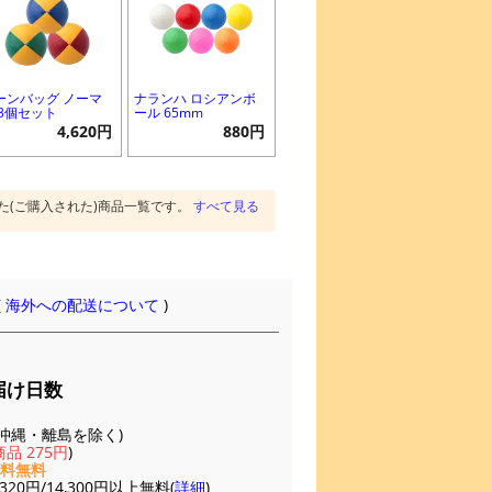
ーンバッグ ノーマ
ナランハ ロシアンボ
 3個セット
ール 65mm
4,620円
880円
た(ご購入された)商品一覧です。
すべて見る
(
海外への配送について
)
届け日数
(※沖縄・離島を除く)
品 275円
)
送料無料
20円/14,300円以上無料(
詳細
)