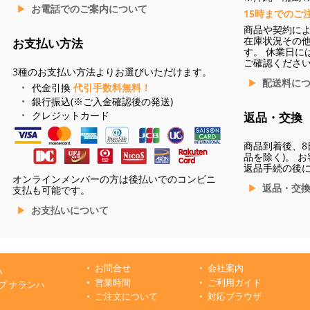
お電話でのご案内について
15時までのご
商品や契約に
在庫状況その
お支払い方法
す。 休業日に
ご確認くださ
3種のお支払い方法よりお選びいただけます。
配送料に
代金引換
代引手数料無料！
銀行振込(※ご入金確認後の発送)
クレジットカード
返品・交換
商品到着後、8
品を除く)。 
返品手続の後
オンラインメンバーの方は後払いでのコンビニ
返品・交
支払も可能です。
お支払いについて
お問合せ
会社案内
ハ
営業時間
ご利用ガイド
プ ナランハ
ご注文について
対応ブラウザ