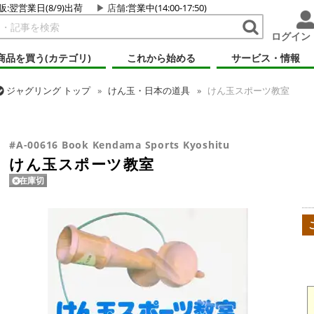
販:翌営業日(8/9)出荷
店舗
:営業中(14:00-17:50)
ログイン
商品を買う(カテゴリ)
これから始める
サービス・情報
ジャグリング
トップ
けん玉・日本の道具
けん玉スポーツ教室
ジャグリング
トップ
書籍
けん玉スポーツ教室
#A-00616 Book Kendama Sports Kyoshitu
けん玉スポーツ教室
在庫切