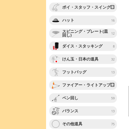
ポイ・スタッフ・スイング
ハット
16
スピニング・プレート(皿
12
回し)
ダイス・スタッキング
8
けん玉・日本の道具
32
フットバッグ
13
ファイアー・ライトアップ
ペン回し
59
バランス
13
その他道具
75