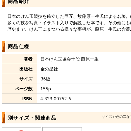
商品紹介
日本のけん玉競技を確立した巨匠、故藤原一生氏による名著。
多くの技を写真・イラスト入りで解説した本です。その他にも
歴史まで、けん玉にまつわる様々な事柄が、藤原一生氏の含蓄
商品仕様
著者
日本けん玉協会十段 藤原一生
出版社
金の星社
サイズ
B6版
ページ数
155p
ISBN
4-323-00752-6
サイズや色の異な
別サイズ・関連商品