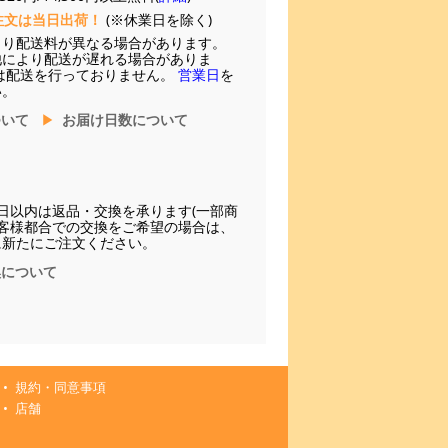
注文は当日出荷！
(※休業日を除く)
より配送料が異なる場合があります。
他により配送が遅れる場合がありま
は配送を行っておりません。
営業日
を
い。
ついて
お届け日数について
日以内は返品・交換を承ります(一部商
お客様都合での交換をご希望の場合は、
に新たにご注文ください。
換について
規約・同意事項
店舗