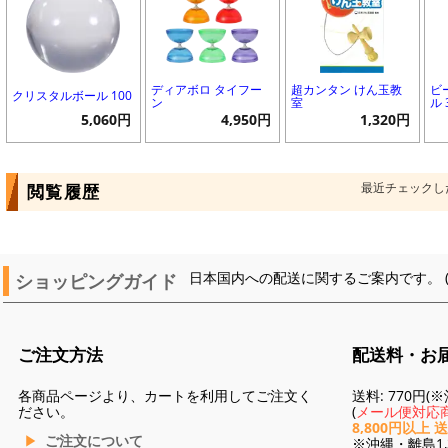
ディアボロ タイフー
超カンタン けん玉教
ビ
クリスタルボール 100
ン
室
ル
5,060円
4,950円
1,320円
最近チェックし
閲覧履歴
ショッピングガイド
日本国内への配送に関するご案内です。 
ご注文方法
配送料・お
各商品ページより、カートを利用してご注文く
送料: 770円
ださい。
(
メール便対応商
8,800円以上 
ご注文について
※沖縄・離島1,3