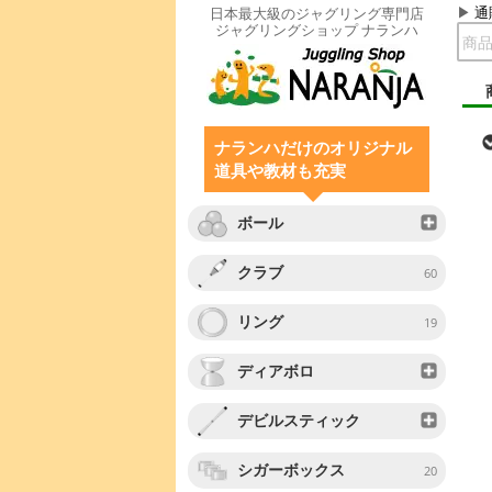
通
日本最大級のジャグリング専門店
ジャグリングショップ ナランハ
ナランハだけのオリジナル
道具や教材も充実
ボール
クラブ
60
リング
19
ディアボロ
デビルスティック
シガーボックス
20