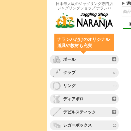
通
日本最大級のジャグリング専門店
ジャグリングショップ ナランハ
ナランハだけのオリジナル
道具や教材も充実
ボール
クラブ
60
リング
19
ディアボロ
デビルスティック
シガーボックス
20