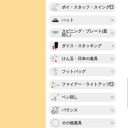
ポイ・スタッフ・スイング
ハット
16
スピニング・プレート(皿
12
回し)
ダイス・スタッキング
8
けん玉・日本の道具
32
フットバッグ
13
ファイアー・ライトアップ
ペン回し
59
バランス
13
その他道具
75