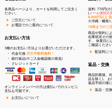
各商品ページより、カートを利用してご注文く
送料: 770円
ださい。
(
メール便対応商
8,800円以上 
ご注文について
※沖縄・離島1,3
お電話でのご案内について
15時までのご
商品や契約に
在庫状況その
お支払い方法
す。 休業日に
ご確認くださ
3種のお支払い方法よりお選びいただけます。
配送料に
代金引換
代引手数料無料！
銀行振込(※ご入金確認後の発送)
クレジットカード
返品・交換
商品到着後、8
品を除く)。 
返品手続の後
オンラインメンバーの方は後払いでのコンビニ
返品・交
支払も可能です。
お支払いについて