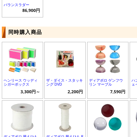
バランスラダー
86,900円
同時購入商品
ヘンリース ウッディ
ザ・ダイス・スタッキ
ディアボロ ゲンフウ
ハ
シガーボックス
ング DVD
リン マーブル
ェ
3,300円～
2,200円
7,590円
ディアボロ 替えひも
ディアボロ 替えひも R