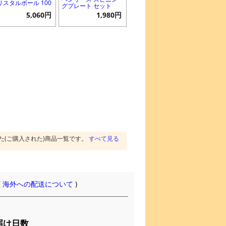
リスタルボール 100
グプレート セット
5,060円
1,980円
た(ご購入された)商品一覧です。
すべて見る
(
海外への配送について
)
届け日数