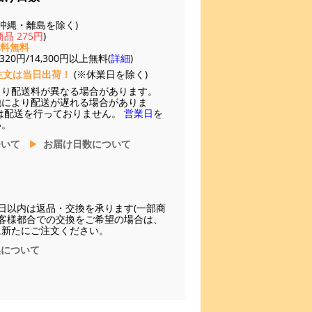
(※沖縄・離島を除く)
品 275円
)
送料無料
20円/14,300円以上無料(
詳細
)
注文は当日出荷！
(※休業日を除く)
より配送料が異なる場合があります。
他により配送が遅れる場合がありま
は配送を行っておりません。
営業日
を
い。
ついて
お届け日数について
日以内は返品・交換を承ります(一部商
お客様都合での交換をご希望の場合は、
に新たにご注文ください。
換について