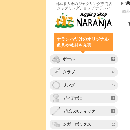
通
日本最大級のジャグリング専門店
ジャグリングショップ ナランハ
ナランハだけのオリジナル
道具や教材も充実
ボール
クラブ
60
リング
19
ディアボロ
デビルスティック
シガーボックス
20