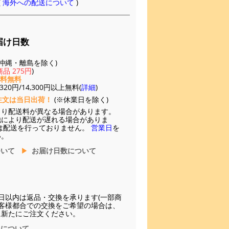
(
海外への配送について
)
届け日数
(※沖縄・離島を除く)
品 275円
)
送料無料
20円/14,300円以上無料(
詳細
)
注文は当日出荷！
(※休業日を除く)
より配送料が異なる場合があります。
他により配送が遅れる場合がありま
は配送を行っておりません。
営業日
を
い。
ついて
お届け日数について
日以内は返品・交換を承ります(一部商
お客様都合での交換をご希望の場合は、
に新たにご注文ください。
換について