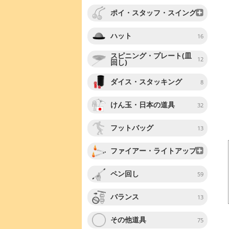
ポイ・スタッフ・スイング
ハット
16
スピニング・プレート(皿
12
回し)
ダイス・スタッキング
8
けん玉・日本の道具
32
フットバッグ
13
ファイアー・ライトアップ
ペン回し
59
バランス
13
その他道具
75