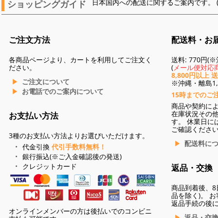
ショッピングガイド
日本国内への配送に関するご案内です。 
ご注文方法
配送料・お
各商品ページより、カートを利用してご注文く
送料: 770円
ださい。
(
メール便対応商
8,800円以上 
ご注文について
※沖縄・離島1,3
お電話でのご案内について
15時までのご
商品や契約に
在庫状況その
お支払い方法
す。 休業日に
ご確認くださ
3種のお支払い方法よりお選びいただけます。
配送料に
代金引換
代引手数料無料！
銀行振込(※ご入金確認後の発送)
クレジットカード
返品・交換
商品到着後、8
品を除く)。 
返品手続の後
オンラインメンバーの方は後払いでのコンビニ
返品・交