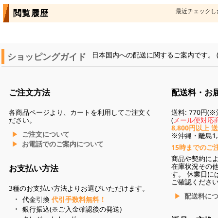
最近チェックし
閲覧履歴
ショッピングガイド
日本国内への配送に関するご案内です。 
ご注文方法
配送料・お
各商品ページより、カートを利用してご注文く
送料: 770円
ださい。
(
メール便対応商
8,800円以上 
ご注文について
※沖縄・離島1,3
お電話でのご案内について
15時までのご
商品や契約に
在庫状況その
お支払い方法
す。 休業日に
ご確認くださ
3種のお支払い方法よりお選びいただけます。
配送料に
代金引換
代引手数料無料！
銀行振込(※ご入金確認後の発送)