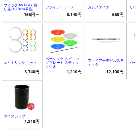
ウィック KV PLAY 切
ファイアートーチ
カジノダイス
リ
り売り(10cm単位)
165円～
8,140円
660円
ベーシック スピニン
ファイアーデビルステ
エイトリング キット
グプレート スティッ
パ
ィック
ク付き
3,740円
1,210円
12,100円
ダイスカップ
1,210円