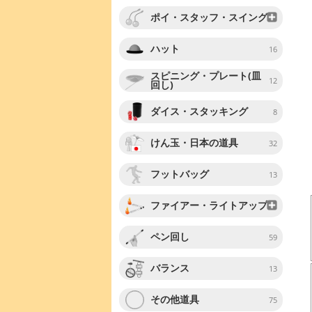
ポイ・スタッフ・スイング
ハット
16
スピニング・プレート(皿
12
回し)
ダイス・スタッキング
8
けん玉・日本の道具
32
フットバッグ
13
ファイアー・ライトアップ
ペン回し
59
バランス
13
その他道具
75