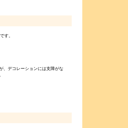
分です。
が、デコレーションには支障がな
。