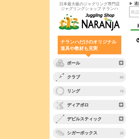
通
日本最大級のジャグリング専門店
ジャグリングショップ ナランハ
ナランハだけのオリジナル
道具や教材も充実
ボール
クラブ
60
リング
19
ディアボロ
デビルスティック
シガーボックス
20