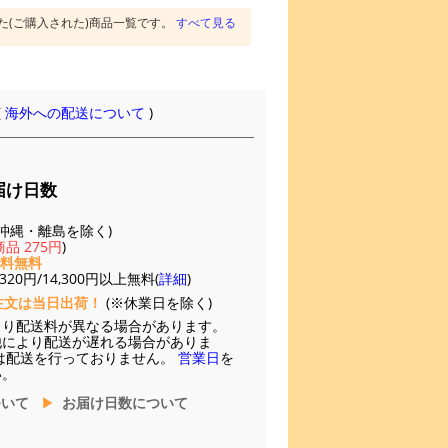
た(ご購入された)商品一覧です。
すべて見る
(
海外への配送について
)
届け日数
(※沖縄・離島を除く)
品 275円
)
送料無料
20円/14,300円以上無料(
詳細
)
注文は当日出荷！
(※休業日を除く)
より配送料が異なる場合があります。
他により配送が遅れる場合がありま
は配送を行っておりません。
営業日
を
い。
ついて
お届け日数について