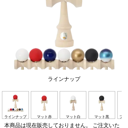
ラインナップ
ラインナップ
マット赤
マット白
マット黒
プレ
本商品は現在販売しておりません。 ご注文いた