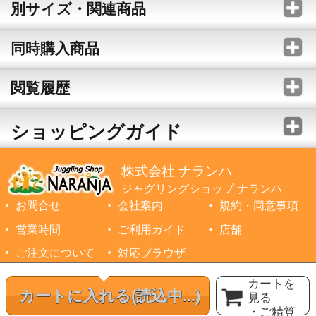
別サイズ・関連商品
同時購入商品
閲覧履歴
ショッピングガイド
株式会社 ナランハ
ジャグリングショップ ナランハ
お問合せ
会社案内
規約・同意事項
営業時間
ご利用ガイド
店舗
ご注文について
対応ブラウザ
©1999-2026 NARANJA Inc. All Rights Reserved.
カートを
カートに入れる
(読込中...)
見る
・ご精算