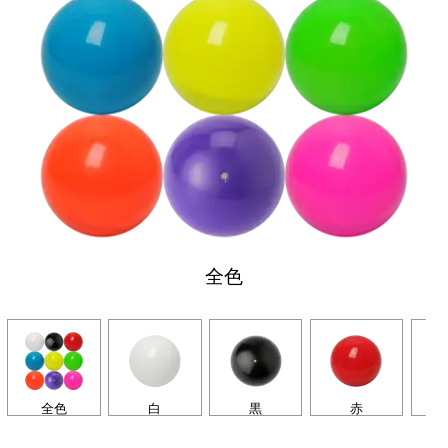
全色
全色
白
黒
赤