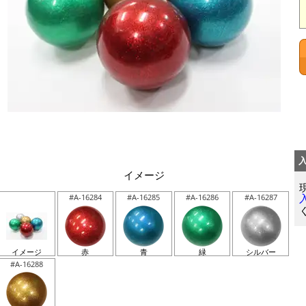
イメージ
#A-16284
#A-16285
#A-16286
#A-16287
イメージ
赤
青
緑
シルバー
#A-16288