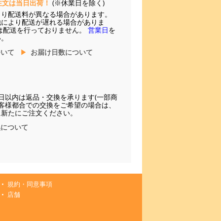
注文は当日出荷！
(※休業日を除く)
より配送料が異なる場合があります。
他により配送が遅れる場合がありま
は配送を行っておりません。
営業日
を
い。
ついて
お届け日数について
日以内は返品・交換を承ります(一部商
お客様都合での交換をご希望の場合は、
に新たにご注文ください。
換について
規約・同意事項
店舗