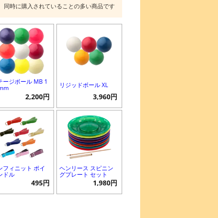
同時に購入されていることの多い商品です
テージボール MB 1
リジッドボール XL
0mm
2,200円
3,960円
ンフィニット ポイ
ヘンリース スピニン
ンドル
グプレート セット
495円
1,980円