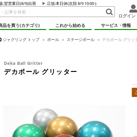
販:翌営業日(8/9)出荷
店舗
:本日休(次回 8/9 10:00-)
ログイン
商品を買う(カテゴリ)
これから始める
サービス・情報
ジャグリング
トップ
ボール
ステージボール
デカボール グリッ
ジャグリング
トップ
ボール
コンタクトボール
デカボール グリ
Deka Ball Gritter
デカボール グリッター