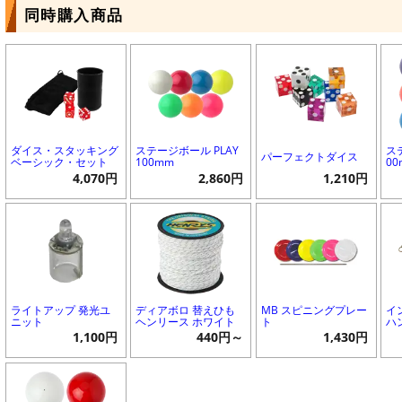
同時購入商品
ダイス・スタッキング
ステージボール PLAY
ス
パーフェクトダイス
ベーシック・セット
100mm
0
4,070円
2,860円
1,210円
ライトアップ 発光ユ
ディアボロ 替えひも
MB スピニングプレー
イ
ニット
ヘンリース ホワイト
ト
ハ
1,100円
440円～
1,430円