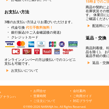
15時までのご
商品や契約に
在庫状況その
お支払い方法
す。 休業日に
ご確認くださ
3種のお支払い方法よりお選びいただけます。
配送料に
代金引換
代引手数料無料！
銀行振込(※ご入金確認後の発送)
クレジットカード
返品・交換
商品到着後、8
品を除く)。 
返品手続の後
オンラインメンバーの方は後払いでのコンビニ
返品・交
支払も可能です。
お支払いについて
お問合せ
会社案内
ハ
営業時間
ご利用ガイド
プ ナランハ
ご注文について
対応ブラウザ
©1999-2026 NARANJA Inc. All Rights Reserved.