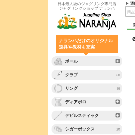
通
日本最大級のジャグリング専門店
ジャグリングショップ ナランハ
ナランハだけのオリジナル
道具や教材も充実
ボール
クラブ
60
リング
19
ディアボロ
デビルスティック
シガーボックス
20