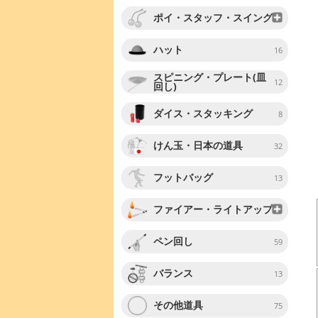
ポイ・スタッフ・スイング
ハット
16
スピニング・プレート(皿
12
回し)
ダイス・スタッキング
8
けん玉・日本の道具
32
フットバッグ
13
ファイアー・ライトアップ
ペン回し
59
バランス
13
その他道具
75