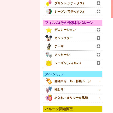
プリント(ラテックス)
シーズン(ラテックス)
フィルム(その他素材)バルーン
デコレーション
キャラクター
テーマ
メッセージ
シーズン(フィルム)
スペシャル
開催中セール・特集ページ
4
推し活
19
名入れ・オリジナル風船
1
バルーン関連商品