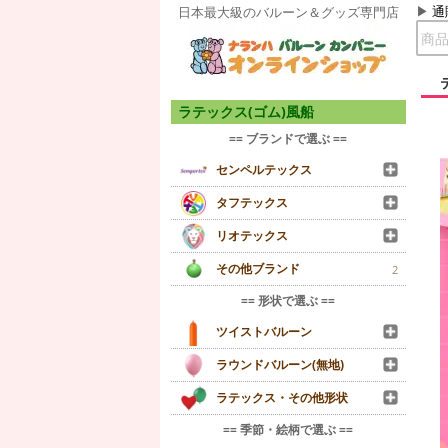
通
日本最大級のバルーン＆グッズ専門店
ラテックス(ゴム)風船
== ブランドで選ぶ ==
センペルテックス
タフテックス
リオテックス
その他ブランド
2
== 形状で選ぶ ==
ツイストバルーン
ラウンドバルーン(無地)
ラテックス・その他形状
== 季節・絵柄で選ぶ ==