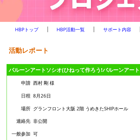
HBPトップ
HBP活動一覧
サポート内容
活動レポート
バルーンアートソシオ(ひねって作ろう!バルーンアート
申請
西村 剛 様
日程
8月26日
場所
グランフロント大阪 2階 うめきたSHIPホール
連絡先
非公開
一般参加
可