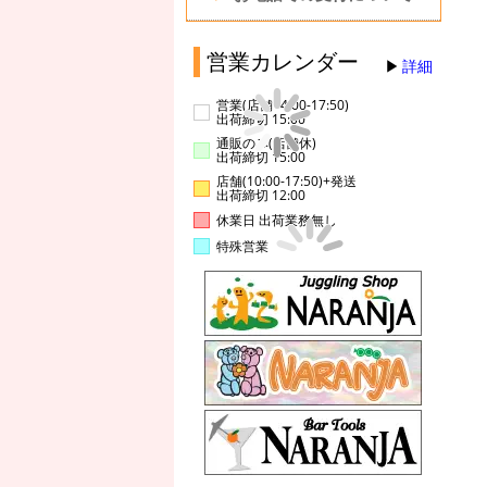
営業カレンダー
詳細
営業(店舗14:00-17:50)
出荷締切 15:00
通販のみ(店舗休)
出荷締切 15:00
店舗(10:00-17:50)+発送
出荷締切 12:00
休業日 出荷業務無し
特殊営業