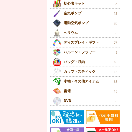
初心者キット
8
空気ポンプ
13
電動空気ポンプ
20
ヘリウム
6
ディスプレイ・ギフト
76
バルーン・フラワー
8
バッグ・収納
10
カップ・スティック
15
小物・その他アイテム
65
書籍
18
DVD
6