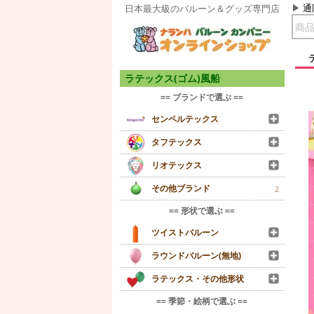
通
日本最大級のバルーン＆グッズ専門店
ラテックス(ゴム)風船
== ブランドで選ぶ ==
センペルテックス
タフテックス
リオテックス
その他ブランド
2
== 形状で選ぶ ==
ツイストバルーン
ラウンドバルーン(無地)
ラテックス・その他形状
== 季節・絵柄で選ぶ ==