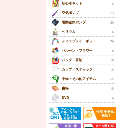
初心者キット
8
空気ポンプ
13
電動空気ポンプ
20
ヘリウム
6
ディスプレイ・ギフト
76
バルーン・フラワー
8
バッグ・収納
10
カップ・スティック
15
小物・その他アイテム
65
書籍
18
DVD
6