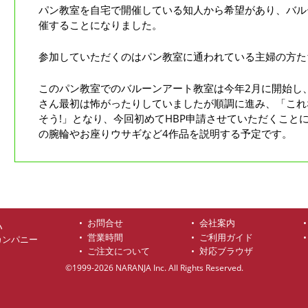
パン教室を自宅で開催している知人から希望があり、バル
催することになりました。
参加していただくのはパン教室に通われている主婦の方た
このパン教室でのバルーンアート教室は今年2月に開始し
さん最初は怖がったりしていましたが順調に進み、「これ
そう!」となり、今回初めてHBP申請させていただくこと
の腕輪やお座りウサギなど4作品を説明する予定です。
お問合せ
会社案内
ハ
営業時間
ご利用ガイド
カンパニー
ご注文について
対応ブラウザ
©1999-2026 NARANJA Inc. All Rights Reserved.