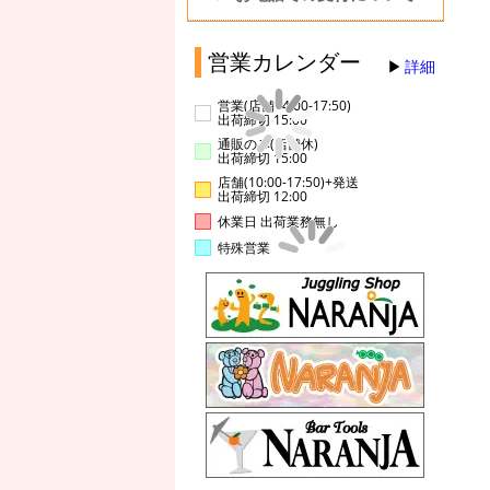
営業カレンダー
詳細
営業(店舗14:00-17:50)
出荷締切 15:00
通販のみ(店舗休)
出荷締切 15:00
店舗(10:00-17:50)+発送
出荷締切 12:00
休業日 出荷業務無し
特殊営業