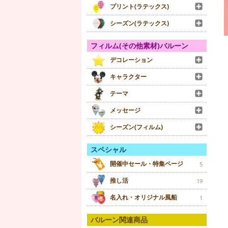
プリント(ラテックス)
シーズン(ラテックス)
フィルム(その他素材)バルーン
デコレーション
キャラクター
テーマ
メッセージ
シーズン(フィルム)
スペシャル
開催中セール・特集ページ
5
推し活
19
名入れ・オリジナル風船
1
バルーン関連商品