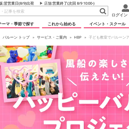
販:翌営業日(8/9)出荷
店舗
:営業終了(次回 8/9 10:00-)
ログイン
テーマ・季節で探す
これから始める
イベント・スクール
バルーン
トップ
サービス・ご案内
HBP
子ども教室でバルーン