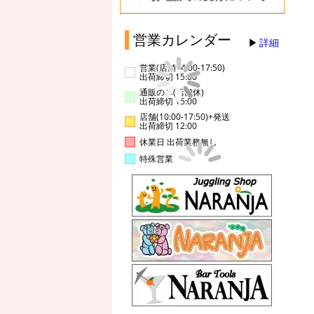
営業カレンダー
詳細
営業(店舗14:00-17:50)
出荷締切 15:00
通販のみ(店舗休)
出荷締切 15:00
店舗(10:00-17:50)+発送
出荷締切 12:00
休業日 出荷業務無し
特殊営業