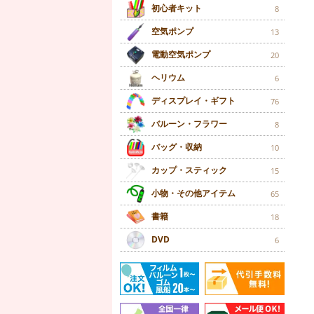
初心者キット
8
空気ポンプ
13
電動空気ポンプ
20
ヘリウム
6
ディスプレイ・ギフト
76
バルーン・フラワー
8
バッグ・収納
10
カップ・スティック
15
小物・その他アイテム
65
書籍
18
DVD
6