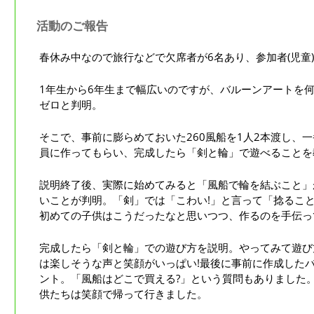
活動のご報告
春休み中なので旅行などで欠席者が6名あり、参加者(児童)
1年生から6年生まで幅広いのですが、バルーンアートを
ゼロと判明。
そこで、事前に膨らめておいた260風船を1人2本渡し、
員に作ってもらい、完成したら「剣と輪」で遊べることを
説明終了後、実際に始めてみると「風船で輪を結ぶこと」
いことが判明。「剣」では「こわい!」と言って「捻るこ
初めての子供はこうだったなと思いつつ、作るのを手伝っ
完成したら「剣と輪」での遊び方を説明。やってみて遊び
は楽しそうな声と笑顔がいっぱい!最後に事前に作成した
ント。「風船はどこで買える?」という質問もありました
供たちは笑顔で帰って行きました。