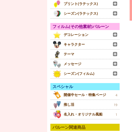
プリント(ラテックス)
シーズン(ラテックス)
フィルム(その他素材)バルーン
デコレーション
キャラクター
テーマ
メッセージ
シーズン(フィルム)
スペシャル
開催中セール・特集ページ
4
推し活
19
名入れ・オリジナル風船
1
バルーン関連商品