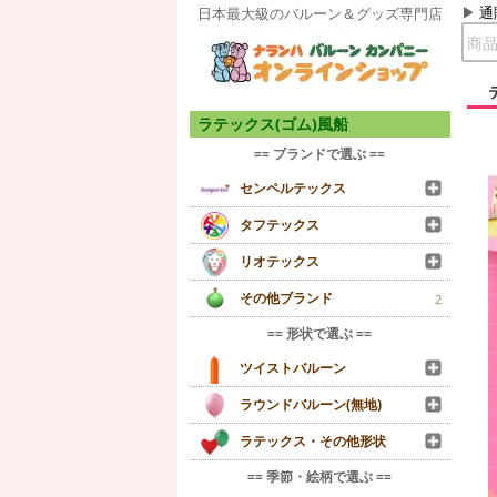
通
日本最大級のバルーン＆グッズ専門店
ラテックス(ゴム)風船
== ブランドで選ぶ ==
センペルテックス
タフテックス
リオテックス
その他ブランド
2
== 形状で選ぶ ==
ツイストバルーン
ラウンドバルーン(無地)
ラテックス・その他形状
== 季節・絵柄で選ぶ ==