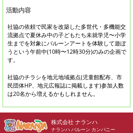
活動内容
社協の依頼で民家を改築した多世代・多機能交
流拠点で夏休み中の子どもたち未就学児〜小学
生までを対象にバルーンアートを体験して遊ぼ
うという午前中(10時〜12時30分)のみの企画で
す。
社協のチラシを地元地域拠点(児童館配布、市
民団体HP、地元広報誌に掲載します)参加人数
は20名から増えるかもしれません。
株式会社 ナランハ
ナランハ バルーン カンパニー