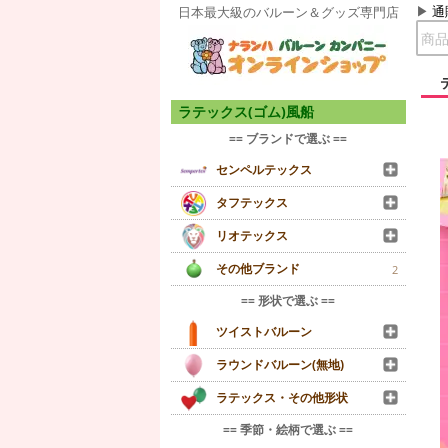
通
日本最大級のバルーン＆グッズ専門店
ラテックス(ゴム)風船
== ブランドで選ぶ ==
センペルテックス
タフテックス
リオテックス
その他ブランド
2
== 形状で選ぶ ==
ツイストバルーン
ラウンドバルーン(無地)
ラテックス・その他形状
== 季節・絵柄で選ぶ ==