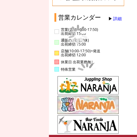
営業カレンダー
詳細
営業(店舗14:00-17:50)
出荷締切 15:00
通販のみ(店舗休)
出荷締切 15:00
店舗(10:00-17:50)+発送
出荷締切 12:00
休業日 出荷業務無し
特殊営業