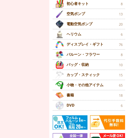
初心者キット
8
空気ポンプ
13
電動空気ポンプ
20
ヘリウム
6
ディスプレイ・ギフト
76
バルーン・フラワー
8
バッグ・収納
10
カップ・スティック
15
小物・その他アイテム
65
書籍
18
DVD
6