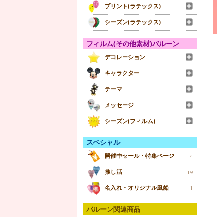
プリント(ラテックス)
シーズン(ラテックス)
フィルム(その他素材)バルーン
デコレーション
キャラクター
テーマ
メッセージ
シーズン(フィルム)
スペシャル
開催中セール・特集ページ
4
推し活
19
名入れ・オリジナル風船
1
バルーン関連商品