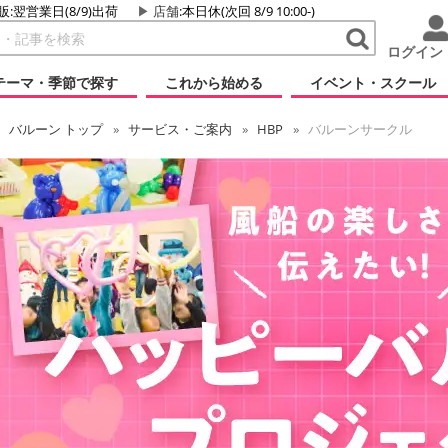
販:翌営業日(8/9)出荷
店舗
:本日休(次回 8/9 10:00-)
ログイン
テーマ・季節で探す
これから始める
イベント・スクール
バルーン
トップ
サービス・ご案内
HBP
バルーンサークル