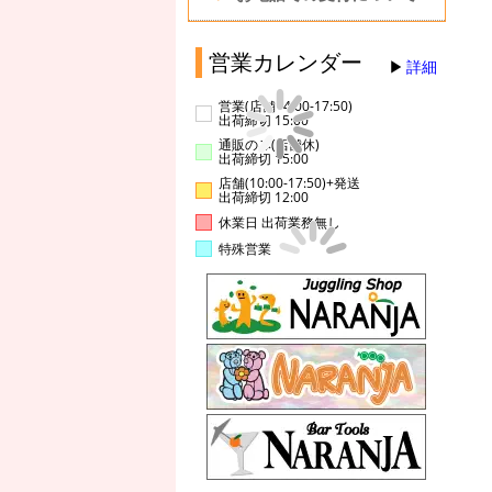
営業カレンダー
詳細
営業(店舗14:00-17:50)
出荷締切 15:00
通販のみ(店舗休)
出荷締切 15:00
店舗(10:00-17:50)+発送
出荷締切 12:00
休業日 出荷業務無し
特殊営業