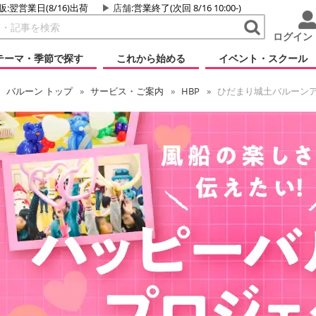
販:翌営業日(8/16)出荷
店舗
:営業終了(次回 8/16 10:00-)
ログイン
テーマ・季節で探す
これから始める
イベント・スクール
バルーン
トップ
サービス・ご案内
HBP
ひだまり城土バルーン