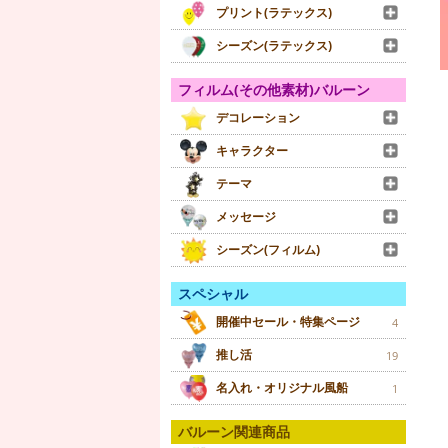
プリント(ラテックス)
シーズン(ラテックス)
フィルム(その他素材)バルーン
デコレーション
キャラクター
テーマ
メッセージ
シーズン(フィルム)
スペシャル
開催中セール・特集ページ
4
推し活
19
名入れ・オリジナル風船
1
バルーン関連商品