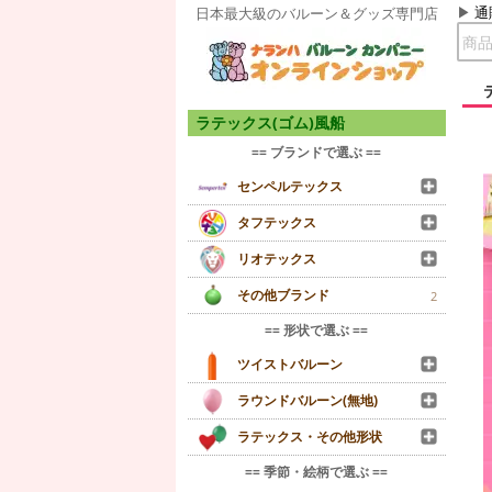
通
日本最大級のバルーン＆グッズ専門店
ラテックス(ゴム)風船
== ブランドで選ぶ ==
センペルテックス
タフテックス
リオテックス
その他ブランド
2
== 形状で選ぶ ==
ツイストバルーン
ラウンドバルーン(無地)
ラテックス・その他形状
== 季節・絵柄で選ぶ ==