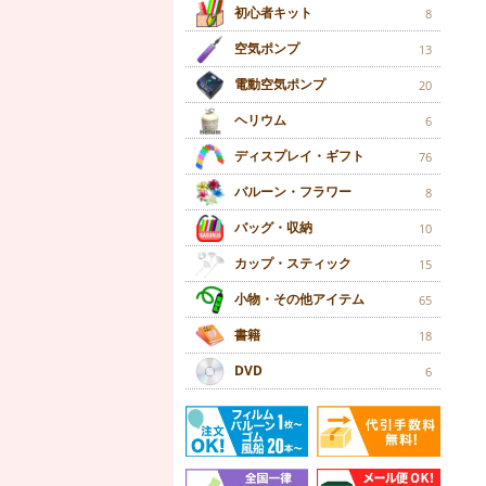
初心者キット
8
空気ポンプ
13
電動空気ポンプ
20
ヘリウム
6
ディスプレイ・ギフト
76
バルーン・フラワー
8
バッグ・収納
10
カップ・スティック
15
小物・その他アイテム
65
書籍
18
DVD
6