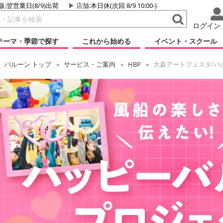
販:翌営業日(8/9)出荷
店舗
:本日休(次回 8/9 10:00-)
ログイン
テーマ・季節で探す
これから始める
イベント・スクール
バルーン
トップ
サービス・ご案内
HBP
大森アートフェスタ/バ