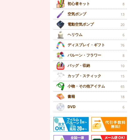
初心者キット
8
空気ポンプ
13
電動空気ポンプ
20
ヘリウム
6
ディスプレイ・ギフト
76
バルーン・フラワー
8
バッグ・収納
10
カップ・スティック
15
小物・その他アイテム
65
書籍
18
DVD
6