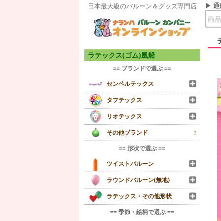
通
日本最大級のバルーン＆グッズ専門店
ラテックス(ゴム)風船
== ブランドで選ぶ ==
センペルテックス
タフテックス
リオテックス
その他ブランド
2
== 形状で選ぶ ==
ツイストバルーン
ラウンドバルーン(無地)
ラテックス・その他形状
== 季節・絵柄で選ぶ ==