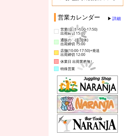
営業カレンダー
詳細
営業(店舗14:00-17:50)
出荷締切 15:00
通販のみ(店舗休)
出荷締切 15:00
店舗(10:00-17:50)+発送
出荷締切 12:00
休業日 出荷業務無し
特殊営業