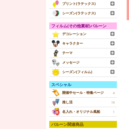
プリント(ラテックス)
シーズン(ラテックス)
フィルム(その他素材)バルーン
デコレーション
キャラクター
テーマ
メッセージ
シーズン(フィルム)
スペシャル
開催中セール・特集ページ
4
推し活
19
名入れ・オリジナル風船
1
バルーン関連商品