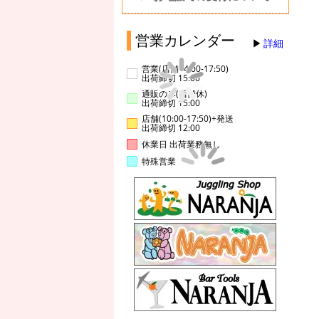
営業カレンダー
詳細
営業(店舗14:00-17:50)
出荷締切 15:00
通販のみ(店舗休)
出荷締切 15:00
店舗(10:00-17:50)+発送
出荷締切 12:00
休業日 出荷業務無し
特殊営業