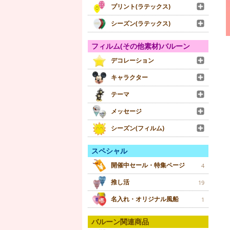
プリント(ラテックス)
シーズン(ラテックス)
フィルム(その他素材)バルーン
デコレーション
キャラクター
テーマ
メッセージ
シーズン(フィルム)
スペシャル
開催中セール・特集ページ
4
推し活
19
名入れ・オリジナル風船
1
バルーン関連商品