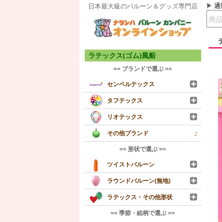
通
日本最大級のバルーン＆グッズ専門店
ラテックス(ゴム)風船
== ブランドで選ぶ ==
センペルテックス
タフテックス
リオテックス
その他ブランド
2
== 形状で選ぶ ==
ツイストバルーン
ラウンドバルーン(無地)
ラテックス・その他形状
== 季節・絵柄で選ぶ ==