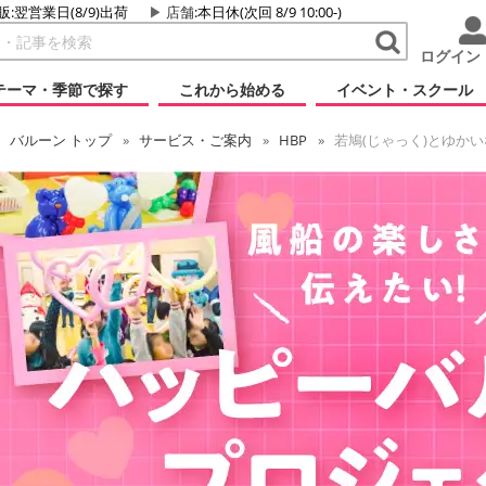
販:翌営業日(8/9)出荷
店舗
:本日休(次回 8/9 10:00-)
ログイン
テーマ・季節で探す
これから始める
イベント・スクール
バルーン
トップ
サービス・ご案内
HBP
若鳩(じゃっく)とゆか