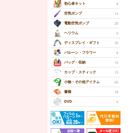
初心者キット
8
空気ポンプ
13
電動空気ポンプ
20
ヘリウム
6
ディスプレイ・ギフト
76
バルーン・フラワー
8
バッグ・収納
10
カップ・スティック
15
小物・その他アイテム
65
書籍
18
DVD
6