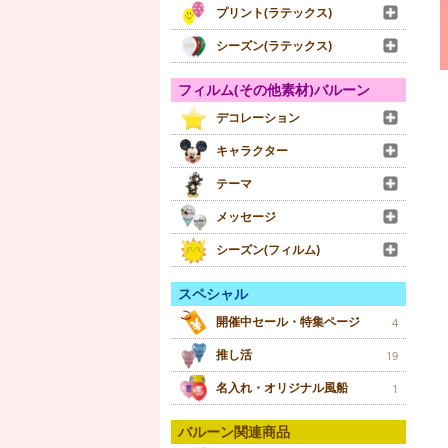
プリント(ラテックス)
シーズン(ラテックス)
フィルム(その他素材)バルーン
デコレーション
キャラクター
テーマ
メッセージ
シーズン(フィルム)
スペシャル
開催中セール・特集ページ
4
推し活
19
名入れ・オリジナル風船
1
バルーン関連商品