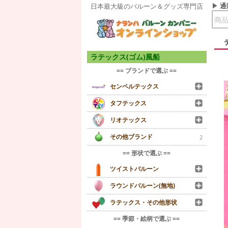
通
日本最大級のバルーン＆グッズ専門店
ラテックス(ゴム)風船
== ブランドで選ぶ ==
センペルテックス
タフテックス
リオテックス
その他ブランド
2
== 形状で選ぶ ==
ツイストバルーン
ラウンドバルーン(無地)
ラテックス・その他形状
== 季節・絵柄で選ぶ ==