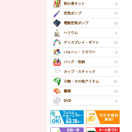
初心者キット
8
空気ポンプ
13
電動空気ポンプ
20
ヘリウム
6
ディスプレイ・ギフト
76
バルーン・フラワー
8
バッグ・収納
10
カップ・スティック
15
小物・その他アイテム
65
書籍
18
DVD
6