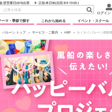
販:翌営業日(8/9)出荷
店舗
:本日休(次回 8/9 10:00-)
ログイン
テーマ・季節で探す
これから始める
イベント・スクール
バルーン
トップ
サービス・ご案内
HBP
わくわくバルーン体験