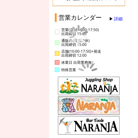
営業カレンダー
詳細
営業(店舗14:00-17:50)
出荷締切 15:00
通販のみ(店舗休)
出荷締切 15:00
店舗(10:00-17:50)+発送
出荷締切 12:00
休業日 出荷業務無し
特殊営業