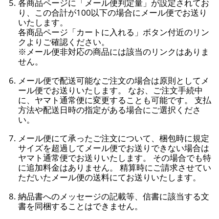
各商品ページに「メール便判定量」が設定されてお
り、この合計が100以下の場合にメール便でお送り
いたします。
各商品ページ「カートに入れる」ボタン付近のリン
クよりご確認ください。
※メール便非対応の商品には該当のリンクはありま
せん。
メール便で配送可能なご注文の場合は原則としてメ
ール便でお送りいたします。 なお、ご注文手続中
に、ヤマト通常便に変更することも可能です。 支払
方法や配送日時の指定がある場合にご選択くださ
い。
メール便にて承ったご注文について、梱包時に規定
サイズを超過してメール便でお送りできない場合は
ヤマト通常便でお送りいたします。 その場合でも特
に追加料金はありません。 精算時にご請求させてい
ただいたメール便の送料にてお送りいたします。
納品書へのメッセージの記載等、信書に該当する文
書を同梱することはできません。