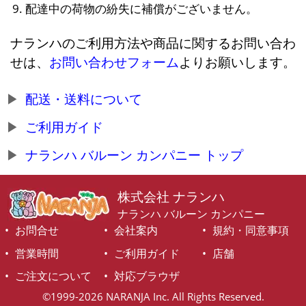
配達中の荷物の紛失に補償がございません。
ナランハのご利用方法や商品に関するお問い合わ
せは、
お問い合わせフォーム
よりお願いします。
配送・送料について
ご利用ガイド
ナランハ バルーン カンパニー トップ
株式会社 ナランハ
ナランハ バルーン カンパニー
お問合せ
会社案内
規約・同意事項
営業時間
ご利用ガイド
店舗
ご注文について
対応ブラウザ
©1999-2026 NARANJA Inc. All Rights Reserved.