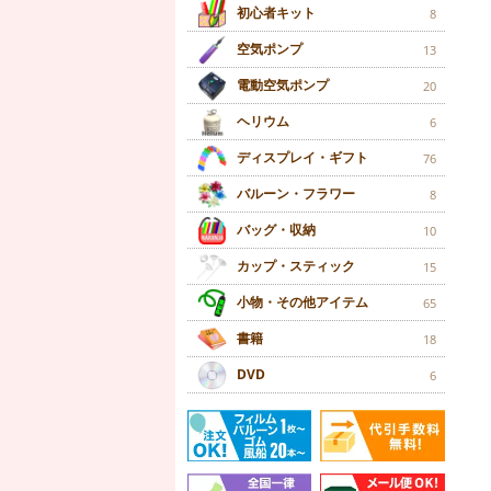
初心者キット
8
空気ポンプ
13
電動空気ポンプ
20
ヘリウム
6
ディスプレイ・ギフト
76
バルーン・フラワー
8
バッグ・収納
10
カップ・スティック
15
小物・その他アイテム
65
書籍
18
DVD
6