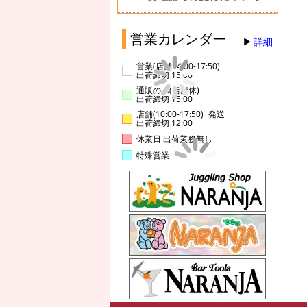
営業カレンダー
詳細
営業(店舗14:00-17:50)
出荷締切 15:00
通販のみ(店舗休)
出荷締切 15:00
店舗(10:00-17:50)+発送
出荷締切 12:00
休業日 出荷業務無し
特殊営業