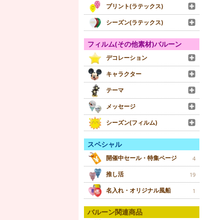
プリント(ラテックス)
シーズン(ラテックス)
フィルム(その他素材)バルーン
デコレーション
キャラクター
テーマ
メッセージ
シーズン(フィルム)
スペシャル
開催中セール・特集ページ
4
推し活
19
名入れ・オリジナル風船
1
バルーン関連商品