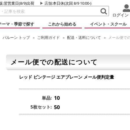
販:翌営業日(8/9)出荷
店舗
:本日休(次回 8/9 10:00-)
ログイン
テーマ・季節で探す
これから始める
イベント・スクール
バルーン
トップ
ご利用ガイド
配送・送料について
メール便で
メール便での配送について
レッド ビンテージ エアプレーン
メール便判定量
10
単品:
50
5枚セット: