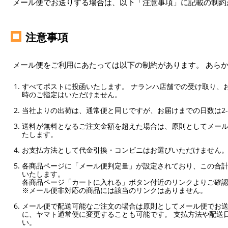
メール便でお送りする場合は、以下「注意事項」に記載の制約
注意事項
メール便をご利用にあたっては以下の制約があります。 あら
すべてポストに投函いたします。 ナランハ店舗での受け取り、
時のご指定はいただけません。
当社よりの出荷は、通常便と同じですが、お届けまでの日数は2-
送料が無料となるご注文金額を超えた場合は、原則としてメー
たします。
お支払方法として代金引換・コンビニはお選びいただけません
各商品ページに「メール便判定量」が設定されており、この合計
いたします。
各商品ページ「カートに入れる」ボタン付近のリンクよりご確
※メール便非対応の商品には該当のリンクはありません。
メール便で配送可能なご注文の場合は原則としてメール便でお送
に、ヤマト通常便に変更することも可能です。 支払方法や配送
い。