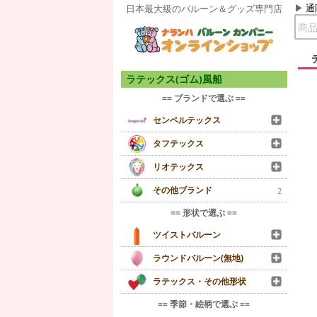
通
日本最大級のバルーン＆グッズ専門店
ラテックス(ゴム)風船
== ブランドで選ぶ ==
センペルテックス
タフテックス
リオテックス
その他ブランド
2
== 形状で選ぶ ==
ツイストバルーン
ラウンドバルーン(無地)
ラテックス・その他形状
== 季節・絵柄で選ぶ ==