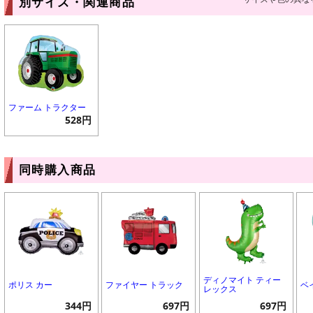
別サイズ・関連商品
ファーム トラクター
528円
同時購入商品
ディノマイト ティー
ポリス カー
ファイヤー トラック
ベ
レックス
344円
697円
697円