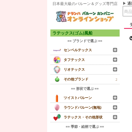
通
日本最大級のバルーン＆グッズ専門店
ラテックス(ゴム)風船
== ブランドで選ぶ ==
センペルテックス
タフテックス
リオテックス
その他ブランド
2
== 形状で選ぶ ==
ツイストバルーン
ラウンドバルーン(無地)
ラテックス・その他形状
== 季節・絵柄で選ぶ ==