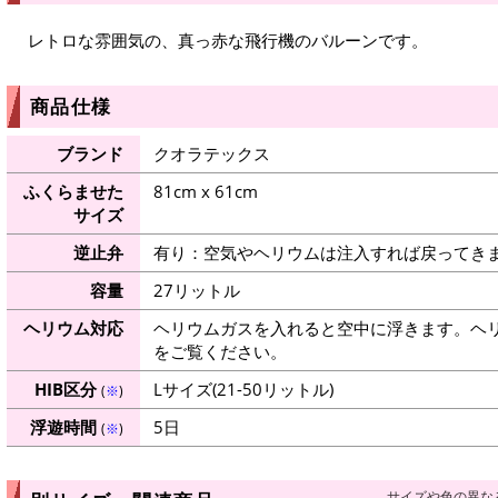
レトロな雰囲気の、真っ赤な飛行機のバルーンです。
商品仕様
ブランド
クオラテックス
ふくらませた
81cm x 61cm
サイズ
逆止弁
有り：空気やヘリウムは注入すれば戻ってき
容量
27リットル
ヘリウム対応
ヘリウムガスを入れると空中に浮きます。ヘ
をご覧ください。
HIB区分
Lサイズ(21-50リットル)
(
※
)
浮遊時間
5日
(
※
)
サイズや色の異な