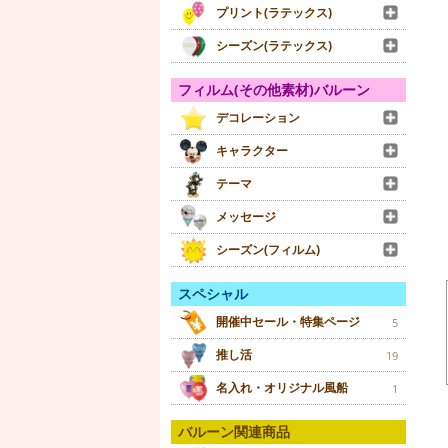
プリント(ラテックス)
シーズン(ラテックス)
フィルム(その他素材)バルーン
デコレーション
キャラクター
テーマ
メッセージ
シーズン(フィルム)
スペシャル
開催中セール・特集ページ
5
推し活
19
名入れ・オリジナル風船
1
バルーン関連商品