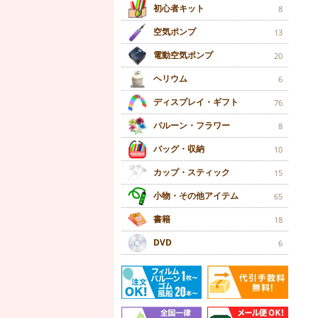
初心者キット
8
空気ポンプ
13
電動空気ポンプ
20
ヘリウム
6
ディスプレイ・ギフト
76
バルーン・フラワー
8
バッグ・収納
10
カップ・スティック
15
小物・その他アイテム
65
書籍
18
DVD
6