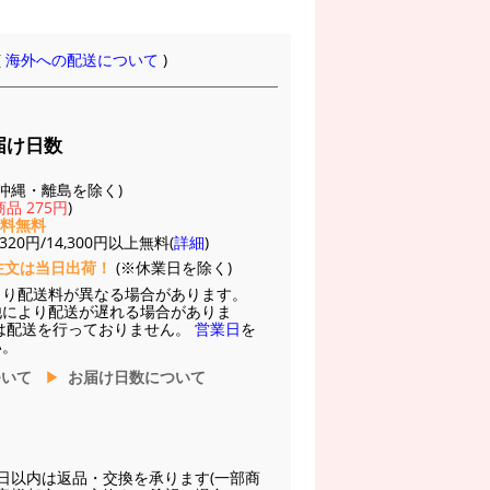
(
海外への配送について
)
届け日数
(※沖縄・離島を除く)
品 275円
)
送料無料
20円/14,300円以上無料(
詳細
)
注文は当日出荷！
(※休業日を除く)
より配送料が異なる場合があります。
他により配送が遅れる場合がありま
は配送を行っておりません。
営業日
を
い。
ついて
お届け日数について
日以内は返品・交換を承ります(一部商