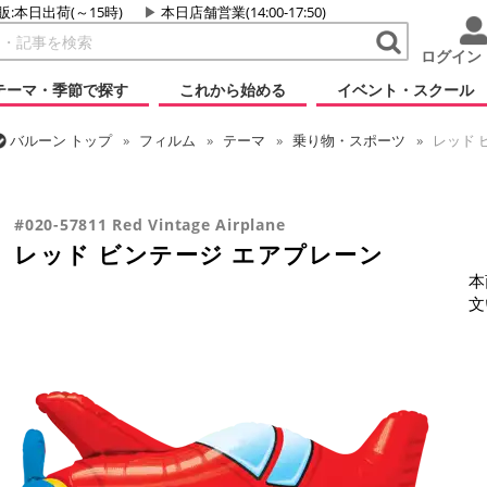
販:本日出荷(～15時)
本日店舗営業(14:00-17:50)
ログイン
テーマ・季節で探す
これから始める
イベント・スクール
バルーン
トップ
フィルム
テーマ
乗り物・スポーツ
レッド 
バルーン
トップ
フィルム
シーズン(フィルム)
ひなまつり・こど
#020-57811 Red Vintage Airplane
レッド ビンテージ エアプレーン
本
文