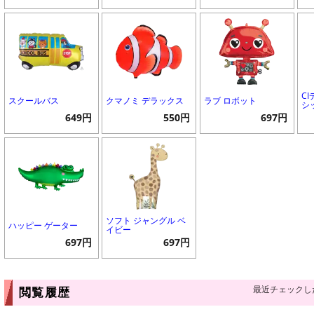
C
スクールバス
クマノミ デラックス
ラブ ロボット
シ
649円
550円
697円
ソフト ジャングル ベ
ハッピー ゲーター
イビー
697円
697円
最近チェックし
閲覧履歴