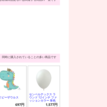
同時に購入されていることの多い商品です
センペルテックス ラ
イビーザウルス
ウンド 12インチ ファ
ッションカラー 単色
697円
1,577円