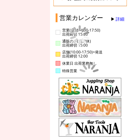
営業カレンダー
詳細
営業(店舗14:00-17:50)
出荷締切 15:00
通販のみ(店舗休)
出荷締切 15:00
店舗(10:00-17:50)+発送
出荷締切 12:00
休業日 出荷業務無し
特殊営業