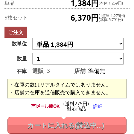
1,384円
単品
(本体 1,259円)
6,370円
(1点当 1,273円)
5枚セット
(本体 5,791円)
ご注文
数単位
数量
通販
3
店舗
準備無
在庫
在庫の数はリアルタイムではありません。
店舗の在庫を通信販売で購入できません。
(送料275円)
詳細
対応商品
カートに入れる
(読込中...)