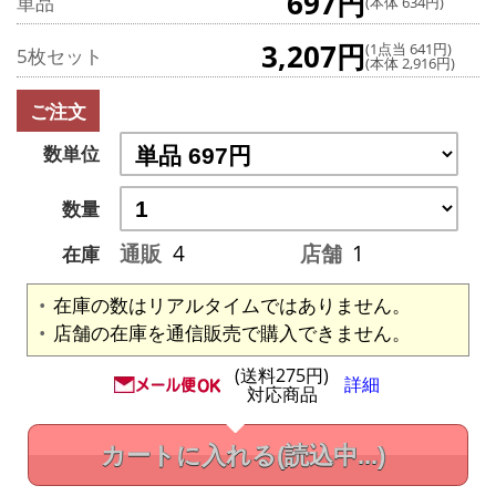
697円
単品
(本体 634円)
3,207円
(1点当 641円)
5枚セット
(本体 2,916円)
ご注文
数単位
数量
通販
4
店舗
1
在庫
在庫の数はリアルタイムではありません。
店舗の在庫を通信販売で購入できません。
(送料275円)
詳細
対応商品
カートに入れる
(読込中...)