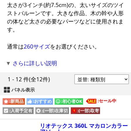
太さが3インチ(約7.5cm)の、太いサイズのツイ
ストバルーンです。大きな作品、木の幹や人形
の体など太さの必要なパーツなどに使用されま
す。
通常は
260サイズ
をお選びください。
▼
さらに詳しい説明
1 - 12 件
(全12件)
パネル表示
:セール中
:新商品
:おすすめ
:初心者OK
:入荷予定有
:(一部)在庫切
:(一部)取寄
リオテックス 360L マカロンカラー