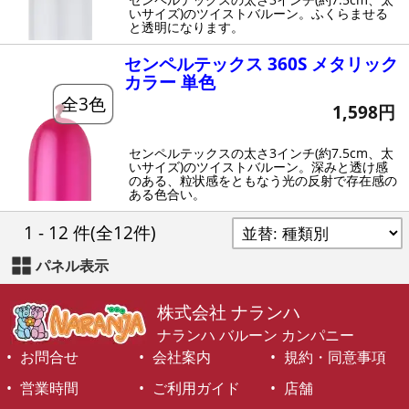
いサイズ)のツイストバルーン。ふくらませる
と透明になります。
センペルテックス 360S メタリック
カラー 単色
全3色
1,598円
センペルテックスの太さ3インチ(約7.5cm、太
いサイズ)のツイストバルーン。深みと透け感
のある、粒状感をともなう光の反射で存在感の
ある色合い。
1 - 12 件
(全12件)
パネル表示
株式会社 ナランハ
ナランハ バルーン カンパニー
お問合せ
会社案内
規約・同意事項
営業時間
ご利用ガイド
店舗