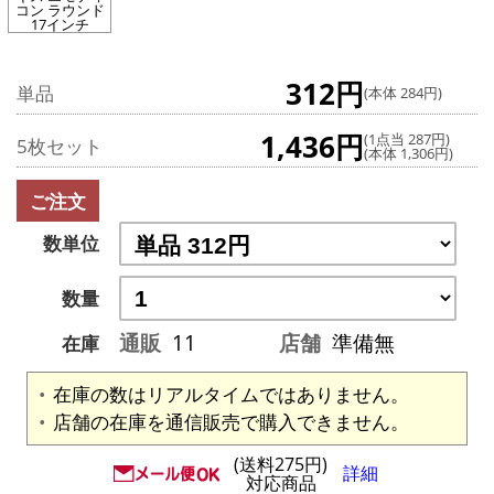
コン ラウンド
17インチ
312円
単品
(本体 284円)
1,436円
(1点当 287円)
5枚セット
(本体 1,306円)
ご注文
数単位
数量
通販
11
店舗
準備無
在庫
在庫の数はリアルタイムではありません。
店舗の在庫を通信販売で購入できません。
(送料275円)
詳細
対応商品